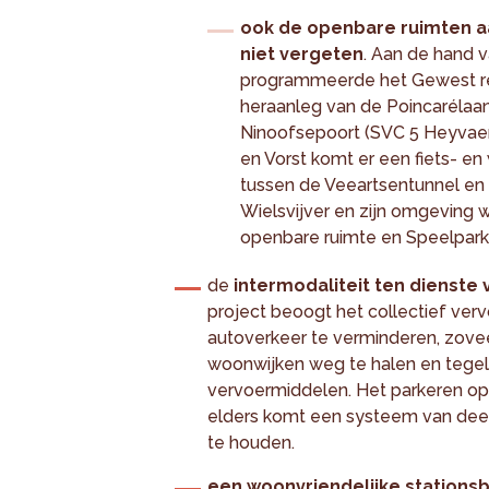
ook de openbare ruimten a
niet vergeten
. Aan de hand 
programmeerde het Gewest ree
heraanleg van de Poincarélaan
Ninoofsepoort (SVC 5 Heyvaert
en Vorst komt er een fiets- e
tussen de Veeartsentunnel en 
Wielsvijver en zijn omgeving
openbare ruimte en Speelpark
de
intermodaliteit ten dienste
project beoogt het collectief ver
autoverkeer te verminderen, zoveel
woonwijken weg te halen en tegelij
vervoermiddelen. Het parkeren op
elders komt een systeem van deelp
te houden.
een woonvriendelijke stations