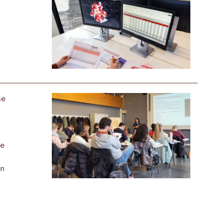
se
de
in