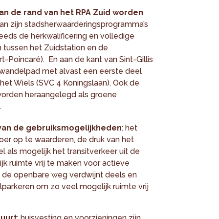
an de rand van het RPA Zuid worden
van zijn stadsherwaarderings­programma’s
ds de herkwalificering en volledige
 tussen het Zuidstation en de
-Poincaré). En aan de kant van Sint-Gillis
n wandelpad met alvast een eerste deel
het Wiels (SVC 4 Koningslaan). Ook de
 worden heraangelegd als groene
.
 van de gebruiksmogelijkheden
: het
voer op te waarderen, de druk van het
 als mogelijk het transitverkeer uit de
k ruimte vrij te maken voor actieve
 de openbare weg verdwijnt deels en
arkeren om zo veel mogelijk ruimte vrij
buurt
: huisvesting en voorzieningen zijn