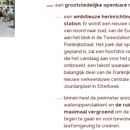
een
grootstedelijke openbare 
een
ambitieuze herinrichti
station
. Er wordt een nieuwe
van noord naar zuid, van de E
aan het blok in de Tweestation
Frankrijkstraat. Het park dat 
gepland is, zal een hoofdrol ve
die het vandaag aan voor het 
ontbreekt, een tekort waaraan
balangrijk deel van de Frankrijk
nieuwe verkeersluwe centrale
Jourdanplein in Etterbeek.
binnen heel de perimeter wo
wateroppervlakken) en
de ru
maximaal vergroend
om de 
tegen te gaan en voor bewone
leefomgeving te creëren.