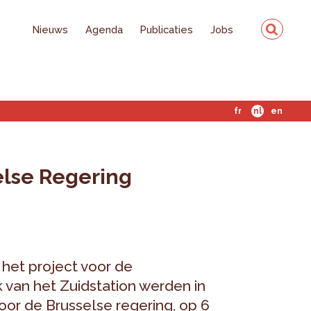
Nieuws
Agenda
Publicaties
Jobs
fr
nl
en
else Regering
 het project voor de
k van het Zuidstation werden in
or de Brusselse regering, op 6