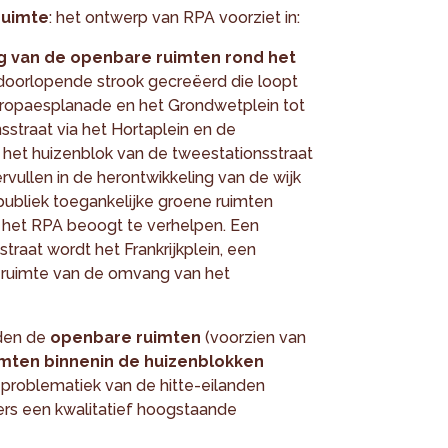
ruimte
: het ontwerp van RPA voorziet in:
ng van de openbare ruimten rond het
 doorlopende strook gecreëerd die loopt
uropaesplanade en het Grondwetplein tot
sstraat via het Hortaplein en de
op het huizenblok van de tweestationsstraat
rvullen in de herontwikkeling van de wijk
publiek toegankelijke groene ruimten
 het RPA beoogt te verhelpen. Een
straat wordt het Frankrijkplein, een
 ruimte van de omvang van het
rden de
openbare ruimten
(voorzien van
imten binnenin de huizenblokken
problematiek van de hitte-eilanden
rs een kwalitatief hoogstaande