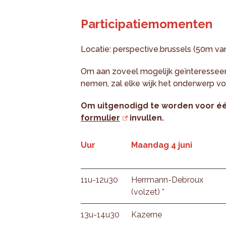
Participatiemomenten
Locatie: perspective.brussels (50m v
Om aan zoveel mogelijk geïnteressee
nemen, zal elke wijk het onderwerp 
Om uitgenodigd te worden voor éé
formulier
invullen.
Uur
Maandag 4 juni
11u-12u30
Herrmann-Debroux
(volzet) *
13u-14u30
Kazerne