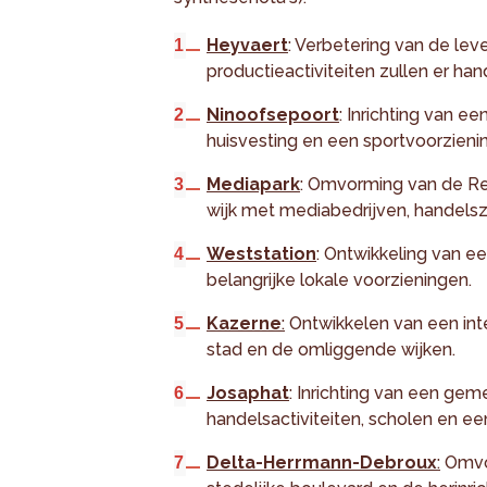
Heyvaert
: Verbetering van de lev
productieactiviteiten zullen er han
Ninoofsepoort
: Inrichting van e
huisvesting en een sportvoorzienin
Mediapark
: Omvorming van de Rey
wijk met mediabedrijven, handelsz
Weststation
: Ontwikkeling van e
belangrijke lokale voorzieningen.
Kazerne
:
Ontwikkelen van een inter
stad en de omliggende wijken.
Josaphat
: Inrichting van een ge
handelsactiviteiten, scholen en ee
Delta-Herrmann-Debroux
:
Omvor