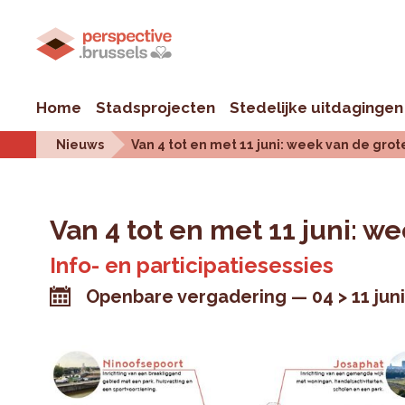
Home
Stadsprojecten
Stedelijke uitdagingen
Nieuws
Van 4 tot en met 11 juni: week van de gro
Van 4 tot en met 11 juni: w
Info- en participatiesessies
Openbare vergadering
04 > 11 jun