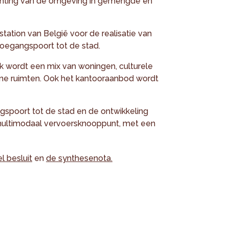
richting van de omgeving in gemengde en
tation van België voor de realisatie van
toegangspoort tot de stad.
k wordt een mix van woningen, culturele
ene ruimten. Ook het kantooraanbod wordt
ngspoort tot de stad en de ontwikkeling
multimodaal vervoersknooppunt, met een
l besluit
en
de synthesenota.