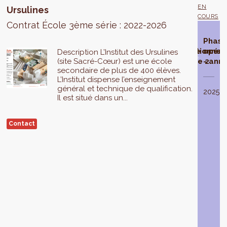
EN
Ursulines
COURS
Contrat École 3ème série : 2022-2026
Contrat
Phase
Phase
Phase
Phas
École
d'étude
opérationnelle
opérationnel
opéra
Description L’Institut des Ursulines
(site Sacré-Cœur) est une école
sélectionné
- année 1
- année 2
- ann
secondaire de plus de 400 élèves.
L’Institut dispense l’enseignement
La
général et technique de qualification.
phase
En
2023
2024
2025
Il est situé dans un...
d’étude
2021
,
du
le
Contrat
Gouvernement
Contact
École
de
Ursulines
la
est
Région
réalisée
de
en
Bruxelles-
2022
.
Capitale
Elle
sélectionne
aboutit
3
à
Contrats
la
École
réalisation
pour