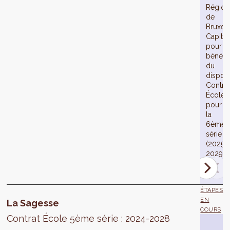
Région
de
Bruxell
Capital
pour
bénéfic
du
disposit
Contra
École
pour
la
6ème
série
(2025-
2029).
ÉTAPES
EN
La Sagesse
COURS
Contrat École 5ème série : 2024-2028