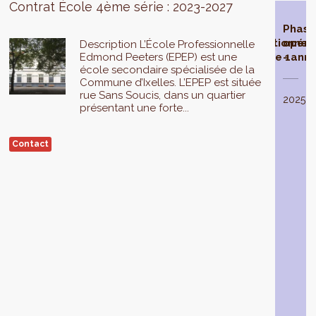
Contrat École 4ème série : 2023-2027
Contrat
Phase
Phase
Phas
École
d'étude
opérationnel
opéra
Description L’École Professionnelle
Edmond Peeters (EPEP) est une
sélectionné
- année 1
- ann
école secondaire spécialisée de la
Commune d’Ixelles. L’EPEP est située
La
rue Sans Soucis, dans un quartier
phase
En
2024
2025
présentant une forte...
d’étude
2021
,
du
le
Contrat
Gouvernement
Contact
École
de
Edmond
la
Peeters
Région
est
de
réalisée
Bruxelles-
en
Capitale
2023
.
sélectionne
Elle
3
aboutit
Contrats
à
École
la
pour
réalisation
la
d’un
série