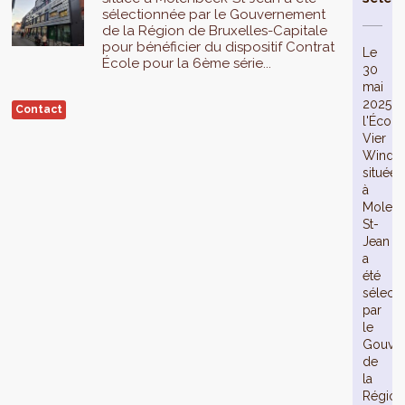
sélectionnée par le Gouvernement
de la Région de Bruxelles-Capitale
pour bénéficier du dispositif Contrat
Le
École pour la 6ème série...
30
mai
2025,
Contact
l'École
Vier
Winde
située
à
Molen
St-
Jean
a
été
sélect
par
le
Gouve
de
la
Région