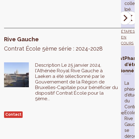
collecti
Ipé.
ÉTAPES
EN
Rive Gauche
COURS
Contrat École 5ème série : 2024-2028
Contrat
Phas
École
d'étu
Description Le 25 janvier 2024,
l'Athénée Royal Rive Gauche à
sélectionné
Laeken a été sélectionné par le
Gouvernement de la Région de
La
Bruxelles-Capitale pour bénéficier du
phase
Le
dispositif Contrat École pour la
d’étud
25
5ème...
du
janvier
Contra
2024,
École
l'Athénée
Contact
Rive
Royal
Gauch
de
se
la
déroul
Rive