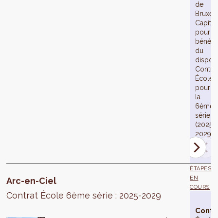
de
Bruxell
Capital
pour
bénéfic
du
disposit
Contra
École
pour
la
6ème
série
(2025-
2029).
ÉTAPES
EN
Arc-en-Ciel
COURS
Contrat École 6ème série : 2025-2029
Contr