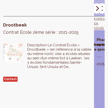
Community.
ÉTAPES
EN
Drootbeek
COURS
Contrat École 2ème série : 2021-2025
Contrat
Phase
Phase
Phase
Phase
Phas
École
d'étude
opérationnelle
opérationnelle
opérationnel
opéra
Description Le Contrat École «
sélectionné
Drootbeek » (en référence à la vallée
- année 1
- année 2
- année 3
- ann
du même nom), vise 4 écoles situées
au sein d’un même îlot à Laeken : les
La
3 écoles fondamentales Sainte-
phase
En
2022
2023
2024
2025
Ursule, Sint-Ursula et De...
d’étude
2019
,
du
le
Contrat
Gouvernement
Contact
École
de
Drootbeek
la
est
Région
réalisée
de
en
Bruxelles-
2021
.
Capitale