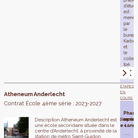
2028).
phase
d’étud
est
menée
par
le
bureau
Karbo
et
le
collecti
Ipé.
ÉTAPES
EN
Atheneum Anderlecht
COURS
Contrat École 4ème série : 2023-2027
Contrat
Phase
Phase
Phas
École
d'étude
opérationnel
opéra
Description Atheneum Anderlecht est
une école secondaire située dans le
sélectionné
- année 1
- ann
centre d’Anderlecht, à proximité de la
station de métro Saint-Guidon.
La