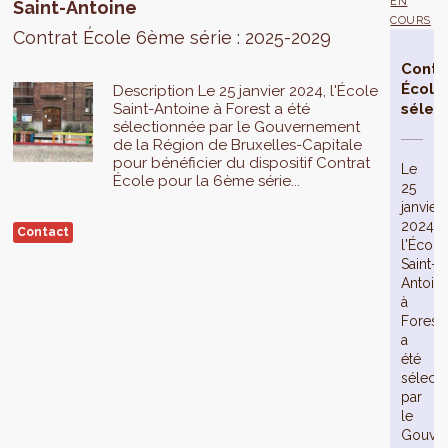
EN
Saint-Antoine
COURS
Contrat École 6ème série : 2025-2029
Contr
École
Description Le 25 janvier 2024, l'École
Saint-Antoine à Forest a été
sélec
sélectionnée par le Gouvernement
de la Région de Bruxelles-Capitale
pour bénéficier du dispositif Contrat
Le
École pour la 6ème série...
25
janvier
2024,
Contact
l'École
Saint-
Antoin
à
Forest
a
été
sélect
par
le
Gouve