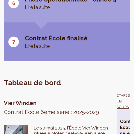
Lire la suite
Contrat École finalisé
Lire la suite
Tableau de bord
ÉTAPES
EN
Vier Winden
COURS
Contrat École 6ème série : 2025-2029
Contr
École
Le 30 mai 2025, l'École Vier Winden
située à Molenbeek-St-Jean a été
sélec