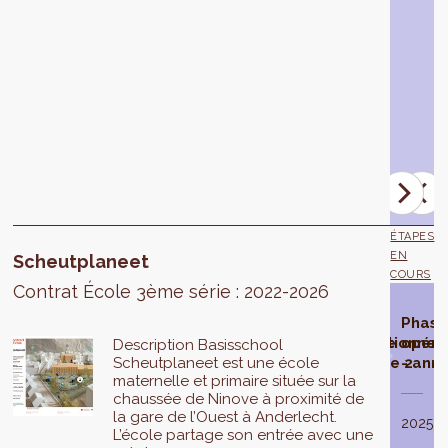
par
les
bureaux
Act.,
Urban
Foxes,
Uses
and
Spaces.
ÉTAPES
EN
Scheutplaneet
COURS
Contrat École 3ème série : 2022-2026
Contrat
Phase
Phase
Phase
Phas
École
d'étude
opérationnelle
opérationnel
opéra
Description Basisschool
Scheutplaneet est une école
sélectionné
- année 1
- année 2
- ann
maternelle et primaire située sur la
chaussée de Ninove à proximité de
La
la gare de l’Ouest à Anderlecht.
phase
En
2023
2024
2025
L’école partage son entrée avec une
d’étude
2021
,