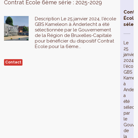
Contrat École 6ème série : 2025-2029
Contr
École
Description Le 25 janvier 2024, l'école
GBS Kameleon à Anderlecht a été
sélec
sélectionnée par le Gouvernement
de la Région de Bruxelles-Capitale
pour bénéficier du dispositif Contrat
Le
École pour la 6ème...
25
janvier
2024,
Contact
l'école
GBS
Kamel
à
Anderl
a
été
sélect
par
le
Gouve
de
la