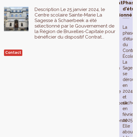
Contrat
Phas
École
d'étu
Description Le 25 janvier 2024, le
Centre scolaire Sainte-Marie La
sélectionné
Sagesse à Schaerbeek a été
sélectionné par le Gouvernement de
La
la Région de Bruxelles-Capitale pour
phase
Le
bénéficier du dispositif Contrat...
d’étud
25
du
janvier
Contra
2024,
Contact
École
le
La
Centre
Sagess
scolaire
se
Sainte-
déroul
Marie
en
La
2024
Sagesse
et
à
s’achè
Schaerbeek
en
a
février
été
2025.
sélectionné
Elle
par
aboutit
le