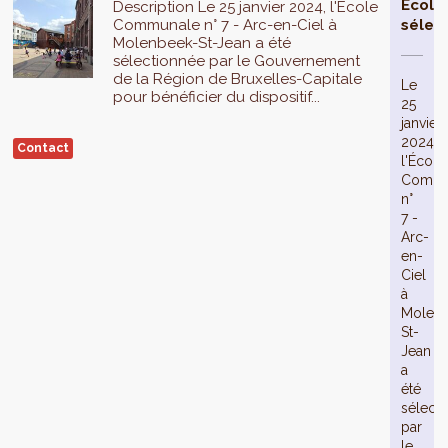
École
Description Le 25 janvier 2024, l'École
Communale n° 7 - Arc-en-Ciel à
sélec
Molenbeek-St-Jean a été
sélectionnée par le Gouvernement
de la Région de Bruxelles-Capitale
Le
pour bénéficier du dispositif...
25
janvier
2024,
Contact
l'École
Commu
n°
7 -
Arc-
en-
Ciel
à
Molen
St-
Jean
a
été
sélect
par
le