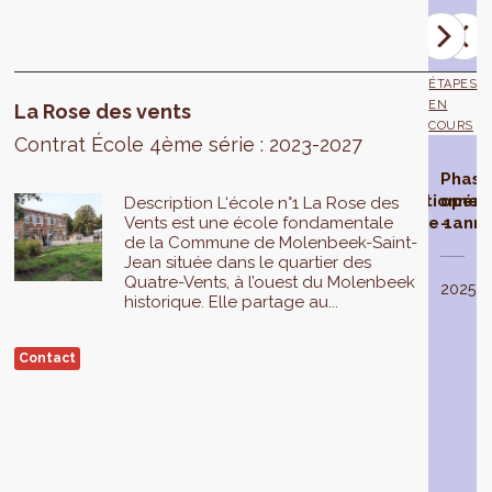
Spaces
ÉTAPES
EN
La Rose des vents
COURS
Contrat École 4ème série : 2023-2027
Contrat
Phase
Phase
Phas
École
d'étude
opérationnel
opéra
Description L‘école n°1 La Rose des
Vents est une école fondamentale
sélectionné
- année 1
- ann
de la Commune de Molenbeek-Saint-
Jean située dans le quartier des
La
Quatre-Vents, à l’ouest du Molenbeek
phase
En
2024
2025
historique. Elle partage au...
d’étude
2021
,
du
le
Contrat
Gouvernement
Contact
École
de
La
la
Rose
Région
des
de
vents
Bruxelles-
est
Capitale