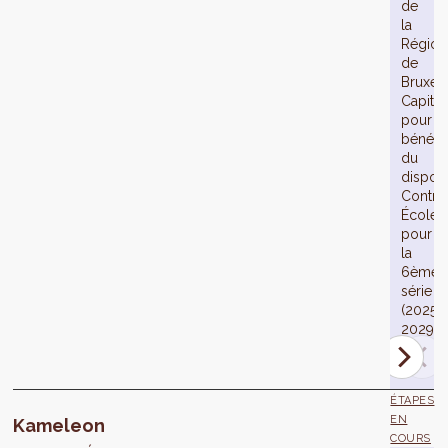
de
la
Région
de
Bruxell
Capital
pour
bénéfic
du
disposit
Contra
École
pour
la
6ème
série
(2025-
2029).
ÉTAPES
EN
Kameleon
COURS