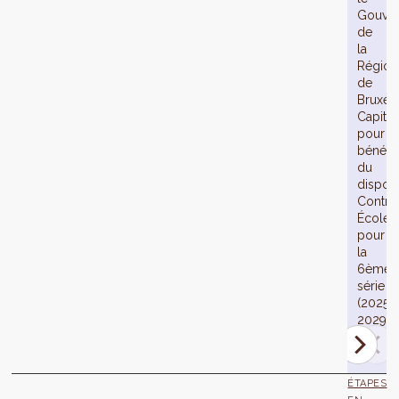
Gouve
de
la
Région
de
Bruxell
Capital
pour
bénéfic
du
disposit
Contra
École
pour
la
6ème
série
(2025-
2029).
ÉTAPES