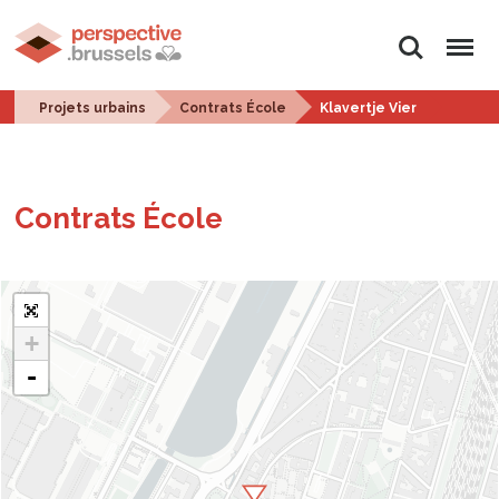
Rechercher
Menu
Projets urbains
Contrats École
Klavertje Vier
Contrats École
+
-