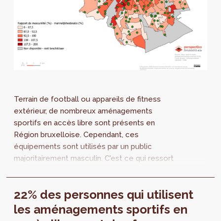
Terrain de football ou appareils de fitness
extérieur, de nombreux aménagements
sportifs en accès libre sont présents en
Région bruxelloise. Cependant, ces
équipements sont utilisés par un public
majoritairement masculin. C'est ce qui ressort
de notre enquête : environ un utilisateur sur
cinq est une femme. Ce chiffre varie en
22% des personnes qui utilisent
fonction du type d’équipement sportif et de
leur aménagement.
les aménagements sportifs en