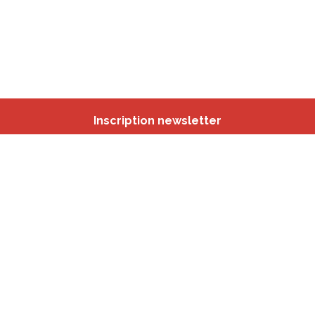
Inscription newsletter
Nos autres sites
IBSA
participation.brussels
Monitoring des Quartiers