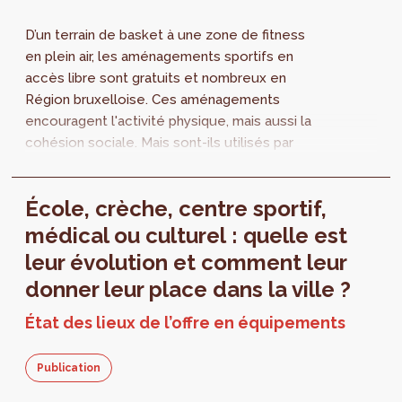
D’un terrain de basket à une zone de fitness
en plein air, les aménagements sportifs en
accès libre sont gratuits et nombreux en
Région bruxelloise. Ces aménagements
encouragent l'activité physique, mais aussi la
cohésion sociale. Mais sont-ils utilisés par
toutes et tous ? Quels sont les obstacles et
points d'amélioration ? Si vous n'avez pas
École, crèche, centre sportif,
encore participé à notre enquête, rendez-
vous sur www.sport.brussels !
médical ou culturel : quelle est
leur évolution et comment leur
donner leur place dans la ville ?
État des lieux de l’offre en équipements
Publication