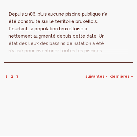
Depuis 1986, plus aucune piscine publique n’a
été construite sur le territoire bruxellois.
Pourtant, la population bruxelloise a
nettement augmenté depuis cette date. Un
état des lieux des bassins de natation a été
réalisé pour inventorier toutes les piscines
publiques bruxelloises, les horaires
d’ouverture, les tarifs et les types de bassins.
Des recommandations sont également
1
2
3
suivantes ›
dernières »
formulées.