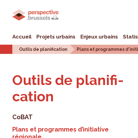
Accueil
Projets urbains
Enjeux urbains
Stati
Outils de planification
Plans et programmes d'init
Outils de pla­ni­fi­
ca­tion
CoBAT
Plans et programmes d’initiative
régionale