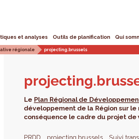
stiques et analyses
Outils de planification
Qui som
iative régionale
projecting.brussels
pro­jec­ting.brus­s
Le
Plan Régional de Développemen
développement de la Région sur le
conséquence le cadre du projet de vi
PRDD
projecting.brussels
Suivi tran