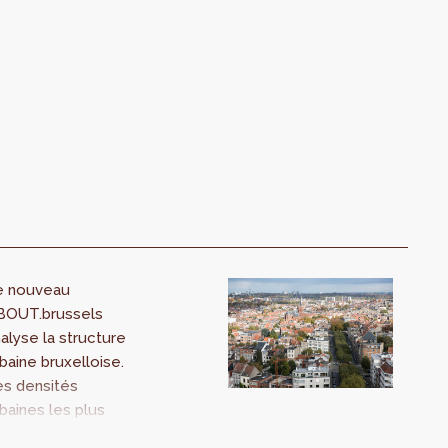
e nouveau
BOUT.brussels
alyse la structure
baine bruxelloise.
es densités
baines les plus
levées se