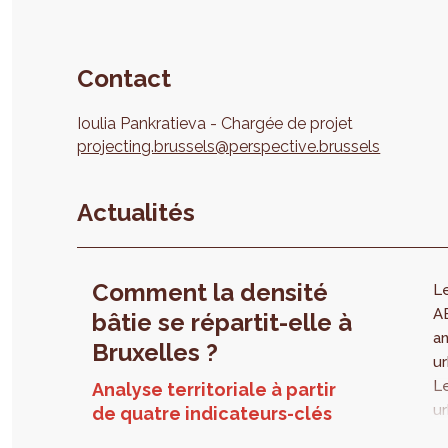
Contact
Ioulia
Pankratieva
Chargée de projet
projecting.brussels@perspective.brussels
Actualités
Comment la densité
L
A
bâtie se répartit-elle à
an
Bruxelles ?
ur
L
Analyse territoriale à partir
ur
de quatre indicateurs-clés
é