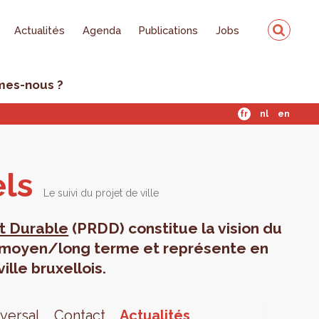
Actualités
Agenda
Publications
Jobs
mes-nous ?
fr
nl
en
els
Le suivi du projet de ville
t Durable
(PRDD) constitue la vision du
 moyen/long terme et représente en
lle bruxellois.
sversal
Contact
Actualités