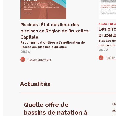
Piscines : État des lieux des
ABOUT.bru
Les pis
piscines en Région de Bruxelles-
bruxell
Capitale
État des li
Recommandation liées à l'amélioration de
besoins des
l'accès aux piscines publiques
2020
2024
Téléc
Téléchargement
Actualités
Quelle offre de
De
a
bassins de natation à