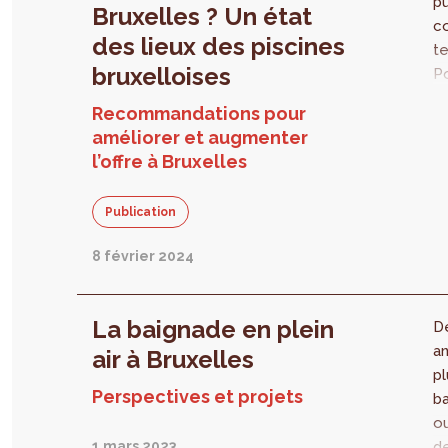
pu
Bruxelles ? Un état
co
des lieux des piscines
te
bruxelloises
Po
p
Recommandations pour
br
améliorer et augmenter
n
l’offre à Bruxelles
a
ce
Publication
de
de
8 février 2024
ré
in
le
La baignade en plein
D
p
an
air à Bruxelles
br
pl
ho
Perspectives et projets
ba
le
ou
de
1 mars 2023
de