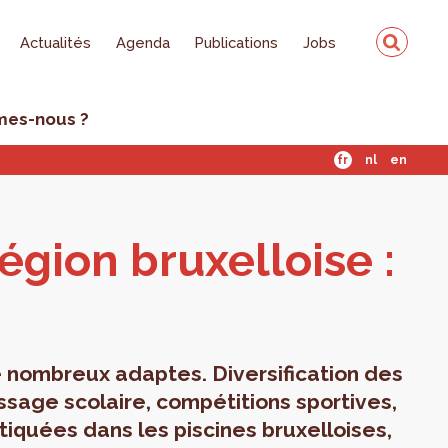
Actualités
Agenda
Publications
Jobs
mes-nous ?
fr
nl
en
égion bruxel­loise :
de nombreux adaptes. Diversification des
ssage scolaire, compétitions sportives,
tiquées dans les piscines bruxelloises,