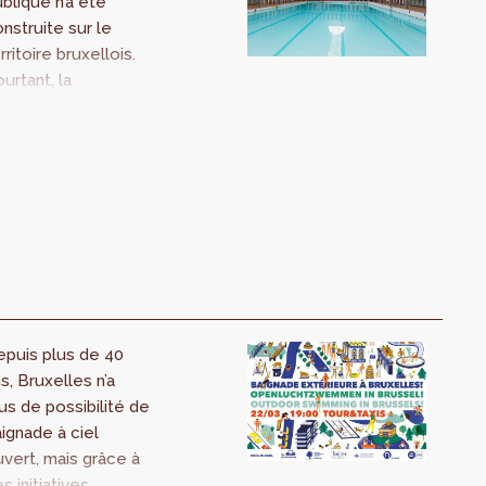
blique n’a été
nstruite sur le
rritoire bruxellois.
urtant, la
opulation
uxelloise a
ettement
ugmenté depuis
tte date. Un état
s lieux des bassins
 natation a été
alisé pour
ventorier toutes
s piscines
epuis plus de 40
ubliques
s, Bruxelles n’a
uxelloises, les
us de possibilité de
raires d’ouverture,
ignade à ciel
s tarifs et les types
vert, mais grâce à
 bassins. Des
s initiatives