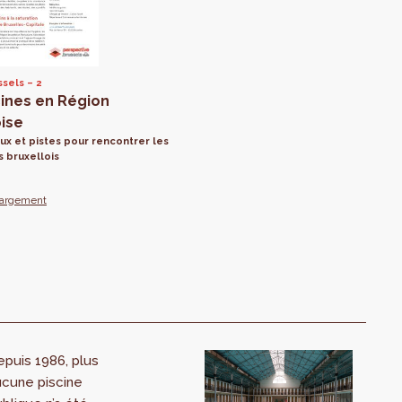
ssels
2
cines en Région
oise
eux et pistes pour rencontrer les
 bruxellois
hargement
puis 1986, plus
ucune piscine