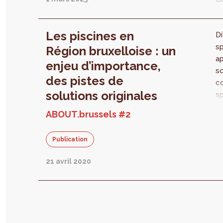
r
l
s
C
f
Les piscines en
Di
pl
sp
no
Région bruxelloise : un
a
Qu
enjeu d’importance,
sc
ba
des pistes de
c
a-
solutions originales
sp
es
N
se
ABOUT.brussels #2
le
pr
Publication
pi
L
21 avril 2020
d
ré
in
na
pl