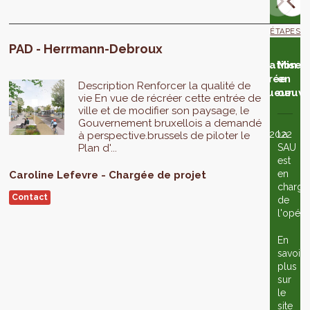
ÉTAPES
PAD - Herrmann-Debroux
alyse
Éventuelle
Adoption
Avis du
Éventuelle
Adoption
Publication
Mise
e
adaptation
en 2ème
Conseil
adaptation
en 3ème
et entrée
en
Description Renforcer la qualité de
enquête
du projet
lecture
d'État
du projet
lecture
en vigueur
oeuvr
vie En vue de récréer cette entrée de
blique
ville et de modifier son paysage, le
Gouvernement bruxellois a demandé
22/07/2021
Le
28/04/2022
01/06/2022
La
à perspective.brussels de piloter le
Plan d'...
Conseil
SAU
0
d'État
est
s’est
en
Caroline
Lefevre
Chargée de projet
déclaré
charge
Contact
incompétent
de
pour
l'opéra
remettre
avis.
En
savoir
plus
sur
le
site