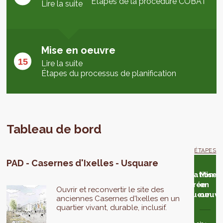
Étapes de la procédure COBAT
Lire la suite
Mise en oeuvre
Lire la suite
Étapes du processus de planification
Tableau de bord
ÉTAPES
PAD - Casernes d'Ixelles - Usquare
alyse
Éventuelle
Adoption
Avis du
Éventuelle
Adoption
Publication
Mise
e
adaptation
en 2ème
Conseil
adaptation
en 3ème
et entrée
en
Ouvrir et reconvertir le site des
enquête
du projet
lecture
d'État
du projet
lecture
en vigueur
oeuvr
anciennes Casernes d'Ixelles en un
blique
quartier vivant, durable, inclusif.