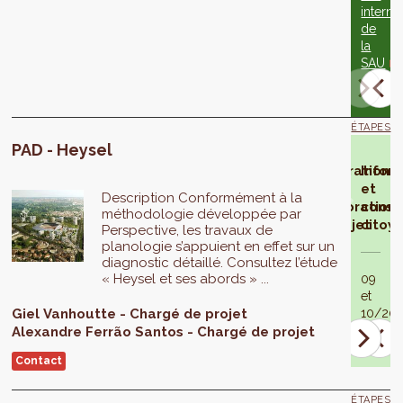
interne
de
la
SAU
ÉTAPES
PAD - Heysel
Arrêté
Préparation
Infor
d'élaboration
de
et
Description Conformément à la
l'élaboration
consu
méthodologie développée par
du projet
citoy
Perspective, les travaux de
06/2019
planologie s’appuient en effet sur un
diagnostic détaillé. Consultez l’étude
« Heysel et ses abords » ...
09
et
Giel
Vanhoutte
Chargé de projet
10/201
Alexandre
Ferrão Santos
Chargé de projet
Contact
ÉTAPES