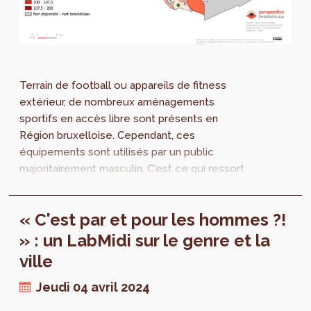
Terrain de football ou appareils de fitness
extérieur, de nombreux aménagements
sportifs en accès libre sont présents en
Région bruxelloise. Cependant, ces
équipements sont utilisés par un public
majoritairement masculin. C'est ce qui ressort
de notre enquête : environ un utilisateur sur
cinq est une femme. Ce chiffre varie en
« C'est par et pour les hommes ?!
fonction du type d’équipement sportif et de
leur aménagement.
» : un LabMidi sur le genre et la
ville
Jeudi 04 avril 2024