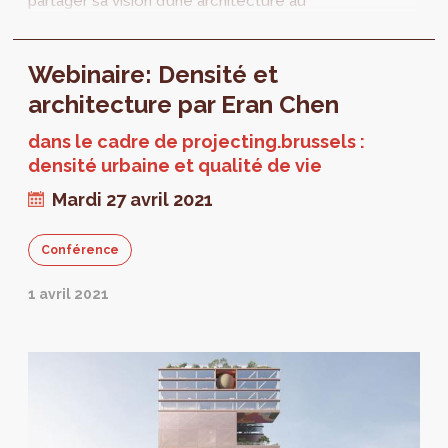
partager sa vision d’une architecture au
service d’une densité de qualité. Dernier
rendez-vous, le 29 juin prochain. Ce sera
Webinaire: Densité et
l’occasion d’aborder l’économie urbaine en se
concentrant sur les déterminants
architecture par Eran Chen
économiques d’une densité de qualité.
dans le cadre de projecting.brussels :
densité urbaine et qualité de vie
Mardi 27 avril 2021
Conférence
1 avril 2021