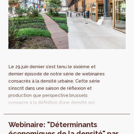
Le 29 juin dernier s’est tenu le sixième et
dernier épisode de notre série de webinaires
consacrés à la densité urbaine. Cette série
s’inscrit dans une saison de réflexion et
production que perspective.brussels
consacre à la définition d’une densité qui
puisse rimer avec qualité de vie. Retrouvez
l’intégralité de l'intervention de Rudiger
Webinaire: "Déterminants
Ahrend.
économiques de la densité" par