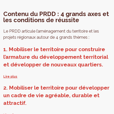
Contenu du PRDD : 4 grands axes et
les conditions de réussite
Le PRDD articule l’aménagement du territoire et les
projets régionaux autour de 4 grands thèmes :
1. Mobiliser le territoire pour construire
l’armature du développement territorial
et développer de nouveaux quartiers.
Par cet axe de travail, le Gouvernement crée les
conditions de l’accueil harmonieux des nouveaux
2. Mobiliser le territoire pour développer
Bruxellois.e.s et organise le développement territorial
un cadre de vie agréable, durable et
pour permettre à chacun de trouver le logement qui
attractif.
correspond à son cheminement dans la vie. La Région se
développera autour d'une multitude de centres,