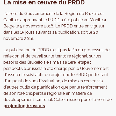
La mise en œuvre du PRDD
environnemental et humain harmonieux.
longue distance (échelle internationale et nationale),
Effectivement, les buts de la Région pour son avenir ne
métropolitaine et régionale - de proximité. Le
pourront être atteints que dans la mesure où certaines
Gouvernement réaffirme son souhait d'une mobilité
L'arrêté du Gouvernement de la Région de Bruxelles-
conditions sont réunies : il s'agit notamment de
métropolitaine efficiente et profitable à tous. La Région
Capitale approuvant le PRDD a été publié au Moniteur
consolider le lien avec les communes et autres
souhaitera que chacun puisse trouver tout ce dont il a
Belge le 5 novembre 2018. Le PRDD entre en vigueur
institutions et autorités publiques. La Région considère
besoin au quotidien à 5 minutes de chez soi et pour les
dans les 15 jours suivants sa publication, soit le 20
également la smart city comme un levier essentiel pour
autres déplacements, elle promeut une mobilité des
novembre 2018.
atteindre ses objectifs et, à ce titre, accompagnera son
Bruxellois.e.s et des usager.e.s de la Région plus
émergence. Enfin, la Région reconnait dans le PRDD que
La publication du PRDD n'est pas la fin du processus de
multimodales et vertueuses. Ainsi cette 4ème partie
lien entre citoyen.ne et Région doit se renforcer et
réflexion et de travail sur le territoire régional, sur les
révèle l'armature de mobilité bruxelloise au travers des
notamment sur le développement régional.
besoins des Bruxellois.e.s mais sa 1ère étape :
corridors : ces grands axes irriguent la ville et permettront
perspective.brussels a été chargé par le Gouvernement
à terme de se déplacer efficacement. Sur ces axes et
d'assurer le suivi actif du projet que le PRDD porte, tant
plus généralement dans la Région, les modes de
d'un point de vue d'évaluation, de mise en œuvre via
déplacements actifs (marche, vélo...) et les transports en
d'autres outils de planification que par le renforcement
commun (réseau STIB, réseaux des opérateurs
de son rôle d'expertise régionale en matière de
métropolitains, réseau ferré) gagneront encore en
développement territorial. Cette mission porte le nom de
importance et seront prioritaires. L'usage de la voiture
projecting.brussels
.
trouvera sa place et profitera des innovations.