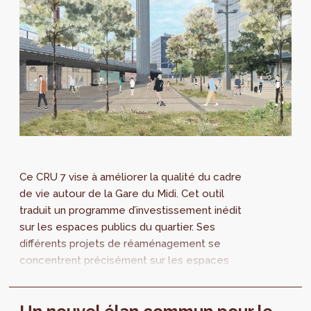
Ce CRU 7 vise à améliorer la qualité du cadre
de vie autour de la Gare du Midi. Cet outil
traduit un programme d’investissement inédit
sur les espaces publics du quartier. Ses
différents projets de réaménagement se
concentrent précisément sur les espaces
publics, les espaces verts et les
équipements. Le programme a été approuvé
définitivement par le Gouvernement