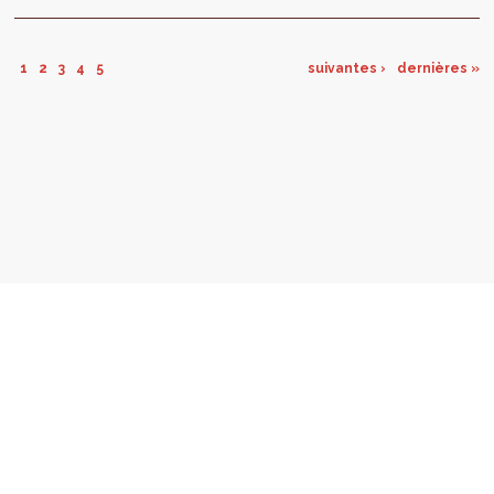
de vie des habitants et usagers...
1
2
3
4
5
suivantes ›
dernières »