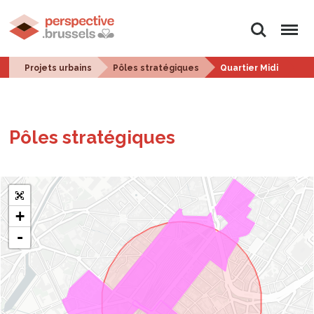
Rechercher
Menu
Projets urbains
Pôles stratégiques
Quartier Midi
Pôles stra­té­giques
+
-