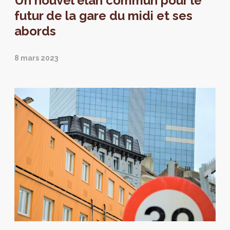
Un nouvel élan commun pour le
bruxellois et est disponible sur notre site
futur de la gare du midi et ses
web. Retrouvez-y également l'actualisation
abords
de la vision stratégique pour le quartier Midi.
8 mars 2023