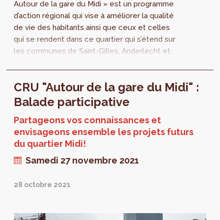
Autour de la gare du Midi » est un programme
d’action régional qui vise à améliorer la qualité
de vie des habitants ainsi que ceux et celles
qui se rendent dans ce quartier qui s’étend sur
les communes de Saint-Gilles, Anderlecht et
la Ville de Bruxelles. Le jeudi 10 mars,
perspective.brussels organise une séance
CRU "Autour de la gare du Midi" :
d’information suivie d’un atelier dans le cadre
de l'élaboration de ce programme.
Balade participative
Partageons vos connaissances et
envisageons ensemble les projets futurs
du quartier Midi!
Samedi 27 novembre 2021
28 octobre 2021