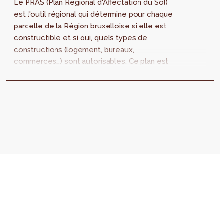
Le PRAS (Plan Régional d'Affectation du Sol)
est l'outil régional qui détermine pour chaque
parcelle de la Région bruxelloise si elle est
constructible et si oui, quels types de
constructions (logement, bureaux,
commerces…) sont autorisables. Ce plan est
en cours d’actualisation. Un appel à
prestataires est lancé pour mener l’enquête
de terrain qui permettra d’établir la nouvelle
situation existante de fait, appelée SitEx 2.0