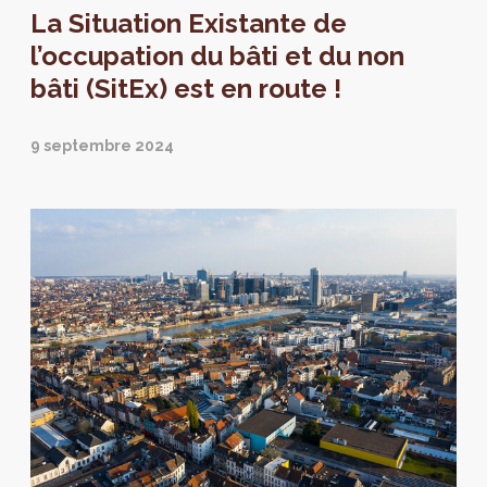
La Situation Existante de
enjeux prioritaires de développement et de
cohabitation des fonctions urbaines dans le
l’occupation du bâti et du non
cadre de la modification du PRAS.
bâti (SitEx) est en route !
9 septembre 2024