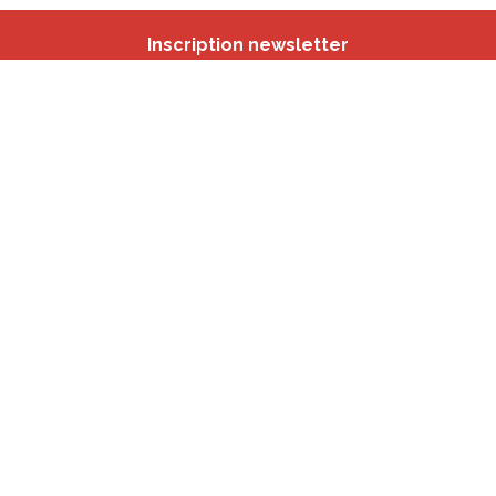
Inscription newsletter
Nos autres sites
IBSA
participation.brussels
Monitoring des Quartiers
CRD
Accrochage scolaire
sport.brussels
studyspaces.brussels
BMA