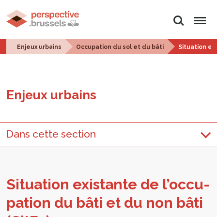
Rechercher
Menu
Enjeux urbains
Occupation du sol et du bâti
Situation ex
Enjeux urbains
Dans cette section
Situa­tion exis­tante de l’oc­cu­
pa­tion du bâti et du non bâti