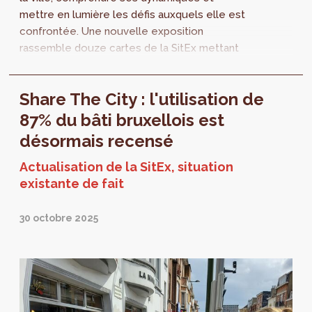
mettre en lumière les défis auxquels elle est
confrontée. Une nouvelle exposition
rassemble douze cartes de la SitEx mettant
en lumière différentes caractéristiques de la
Région bruxelloise : densité bâtie, mixité
Share The City : l'utilisation de
fonctionnelle, présence de la nature ou
encore l’imperméabilisation des sols.Venez la
87% du bâti bruxellois est
découvrir au rez-de-chaussée de
désormais recensé
Perspective! Le vernissage aura lieu le 2
juillet à 17h.
Actualisation de la SitEx, situation
existante de fait
30 octobre 2025