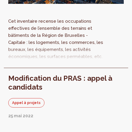
Cet inventaire recense les occupations
effectives de l’ensemble des terrains et
bâtiments de la Région de Bruxelles -
Capitale : les logements, les commerces, les
bureaux, les équipements, les activités
économiques, les surfaces perméables, etc.
Dans le cadre de la modification du PRAS, une
mise à jour de la SitEx est un élément
Modification du PRAS : appel à
essentiel. Quelle est la méthode utilisée ?
candidats
Appel à projets
25 mai 2022