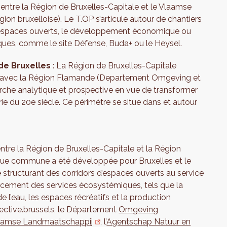
 entre la Région de Bruxelles-Capitale et le Vlaamse
on bruxelloise). Le T.OP s’articule autour de chantiers
es espaces ouverts, le développement économique ou
iques, comme le site Défense, Buda+ ou le Heysel.
 de Bruxelles
: La Région de Bruxelles-Capitale
iat avec la Région Flamande (Departement Omgeving et
che analytique et prospective en vue de transformer
érie du 20e siècle. Ce périmètre se situe dans et autour
ntre la Région de Bruxelles-Capitale et la Région
que commune a été développée pour Bruxelles et le
 structurant des corridors d’espaces ouverts au service
rcement des services écosystémiques, tels que la
de l’eau, les espaces récréatifs et la production
pective.brussels, le Département
Omgeving
amse Landmaatschappij
, l’
Agentschap Natuur en