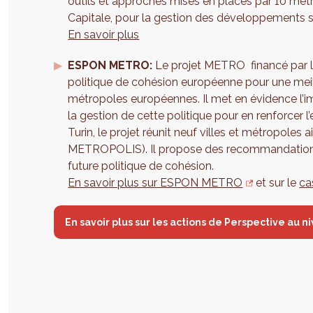
outils et approches mises en places par 10 mét
Capitale, pour la gestion des développements sp
En savoir plus
ESPON METRO:
Le projet METRO financé par l
politique de cohésion européenne pour une meilleu
métropoles européennes. Il met en évidence l’imp
la gestion de cette politique pour en renforcer l
Turin, le projet réunit neuf villes et métropole
METROPOLIS). Il propose des recommandations 
future politique de cohésion.
En savoir plus sur ESPON METRO
et sur le
ca
En savoir plus sur les actions de Perspective au 