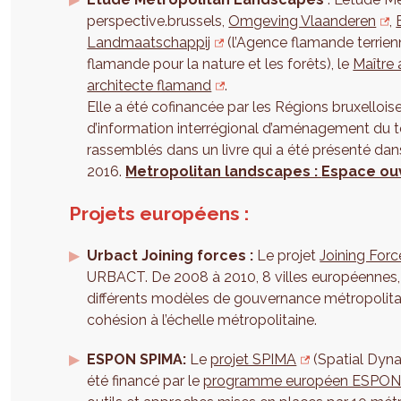
perspective.brussels,
Omgeving Vlaanderen
,
Landmaatschappij
(l’Agence flamande terrienne
flamande pour la nature et les forêts), le
Maître 
architecte flamand
.
Elle a été cofinancée par les Régions bruxellois
d’information interrégional d’aménagement du ter
rassemblés dans un livre qui a été présenté dans
2016.
Metropolitan landscapes :
Espace ou
Projets européens :
Urbact Joining forces :
Le projet
Joining Forc
URBACT. De 2008 à 2010, 8 villes européennes, 
différents modèles de gouvernance métropolitai
cohésion à l’échelle métropolitaine.
ESPON SPIMA:
Le
projet SPIMA
(Spatial Dyna
été financé par le
programme européen ESPO