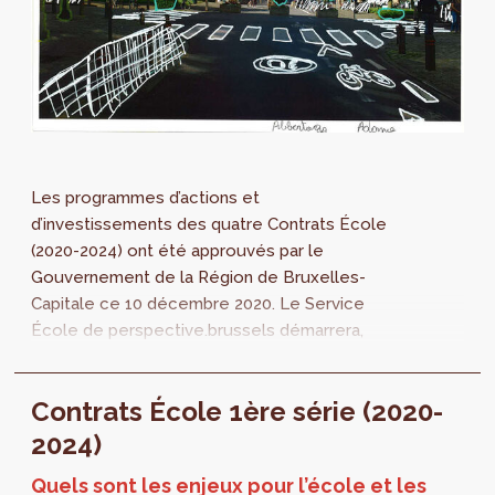
Les programmes d’actions et
d’investissements des quatre Contrats École
(2020-2024) ont été approuvés par le
Gouvernement de la Région de Bruxelles-
Capitale ce 10 décembre 2020. Le Service
École de perspective.brussels démarrera,
dès janvier 2021, la mise en œuvre concrète
des projets, en collaboration avec les acteurs
Contrats École 1ère série (2020-
concernés.
2024)
Quels sont les enjeux pour l’école et les