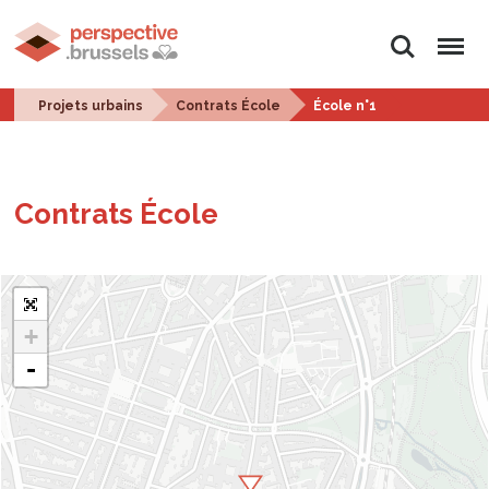
Rechercher
Menu
Projets urbains
Contrats École
École n°1
Contrats École
+
-