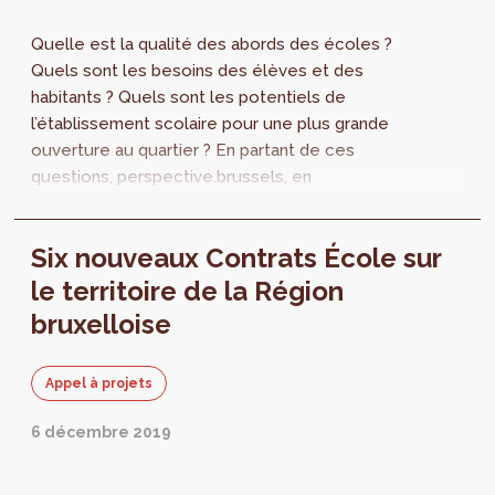
Quelle est la qualité des abords des écoles ?
Quels sont les besoins des élèves et des
habitants ? Quels sont les potentiels de
l’établissement scolaire pour une plus grande
ouverture au quartier ? En partant de ces
questions, perspective.brussels, en
collaboration avec CityTools, établit les
diagnostics qui serviront de base à
Six nouveaux Contrats École sur
l’élaboration des programmes d’actions et
d’investissements des 4 Contrats École 1ère
le territoire de la Région
série (2020-2024). Ces diagnostics sont
bruxelloise
disponibles sur notre site internet.
Appel à projets
6 décembre 2019