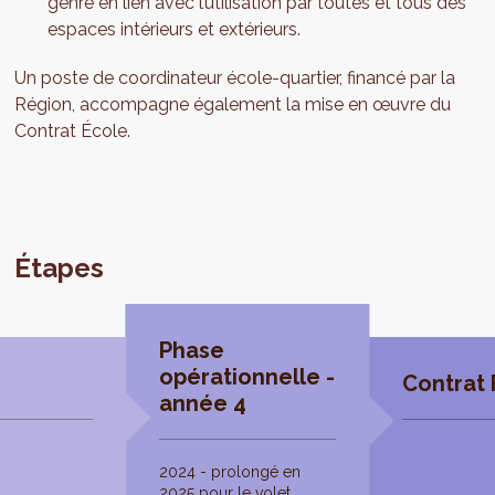
genre en lien avec l’utilisation par toutes et tous des
espaces intérieurs et extérieurs.
Un poste de coordinateur école-quartier, financé par la
Région, accompagne également la mise en œuvre du
Contrat École.
Étapes
Phase
opérationnelle -
Contrat 
année 4
2024 - prolongé en
2025 pour le volet