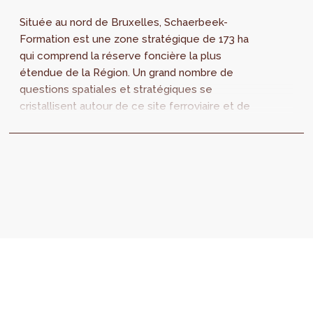
Située au nord de Bruxelles, Schaerbeek-
Formation est une zone stratégique de 173 ha
qui comprend la réserve foncière la plus
étendue de la Région. Un grand nombre de
questions spatiales et stratégiques se
cristallisent autour de ce site ferroviaire et de
ses abords. perspective.brussels et le BMA
lancent un appel à auteurs de projet pour
l’actualisation de la vision stratégique
régionale.