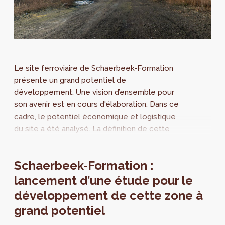
Le site ferroviaire de Schaerbeek-Formation
présente un grand potentiel de
développement. Une vision d’ensemble pour
son avenir est en cours d'élaboration. Dans ce
cadre, le potentiel économique et logistique
du site a été analysé. La définition de cette
vision s’inscrit dans un processus de
participation qui associe les acteurs
Schaerbeek-Formation :
concernés et le grand-public.
lancement d’une étude pour le
développement de cette zone à
grand potentiel