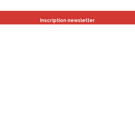
Inscription newsletter
Nos autres sites
IBSA
participation.brussels
Monitoring des Quartiers
CRD
Accrochage scolaire
sport.brussels
studyspaces.brussels