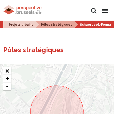
Rechercher
Menu
Projets urbains
Pôles stratégiques
Schaerbeek-Formati
Pôles stra­té­giques
+
-