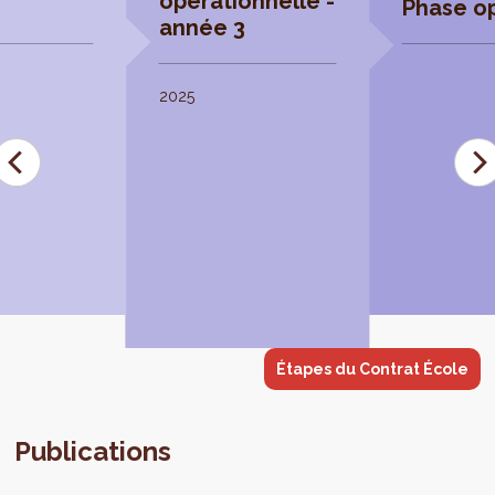
opérationnelle -
Phase op
année 3
2025
Étapes du Contrat École
Publications