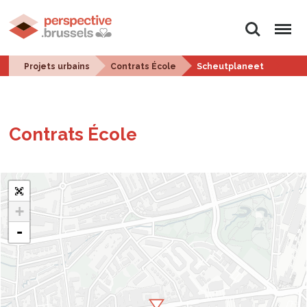
Rechercher
Menu
Projets urbains
Contrats École
Scheutplaneet
Contrats École
+
-