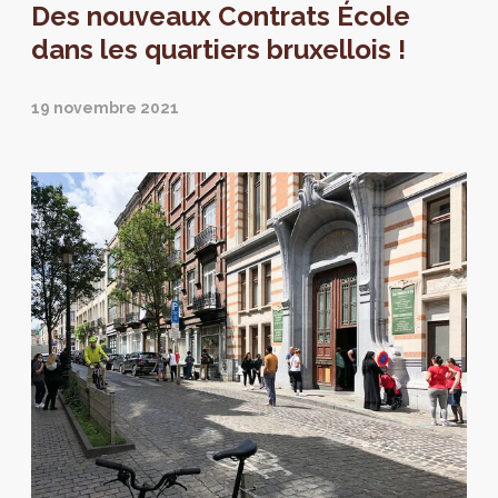
Des nouveaux Contrats École
passer à l’étape suivante : la rédaction des
programmes d’actions et d’investissements.
dans les quartiers bruxellois !
19 novembre 2021