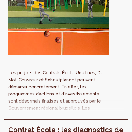
Les projets des Contrats École Ursulines, De
Mot-Couvreur et Scheutplaneet peuvent
démarrer concrètement. En effet, les
programmes d’actions et d’investissements
sont désormais finalisés et approuvés par le
Gouvernement régional bruxellois. Les
Contrats École visent à l’intégration urbaine
des écoles et l’ouverture de celles-ci à leur
Contrat École : les diagnostics de
quartier.