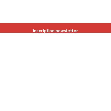
Inscription newsletter
Nos autres sites
IBSA
participation.brussels
Monitoring des Quartiers
CRD
Accrochage scolaire