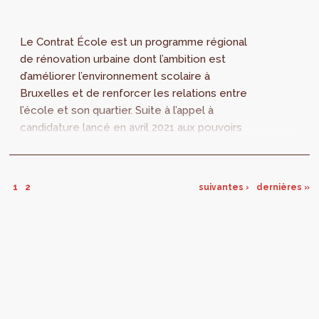
Le Contrat École est un programme régional
de rénovation urbaine dont l’ambition est
d’améliorer l’environnement scolaire à
Bruxelles et de renforcer les relations entre
l’école et son quartier. Suite à l’appel à
candidature lancé en avril 2021 aux pouvoirs
organisateurs des établissements scolaires
de l’enseignement fondamental et
secondaire, le Gouvernement de la Région de
1
2
suivantes ›
dernières »
Bruxelles-Capitale a sélectionné les écoles
qui bénéficieront du dispositif Contrat École
pour la série 3 (2022-2026) et la série 4 (2023-
2027).