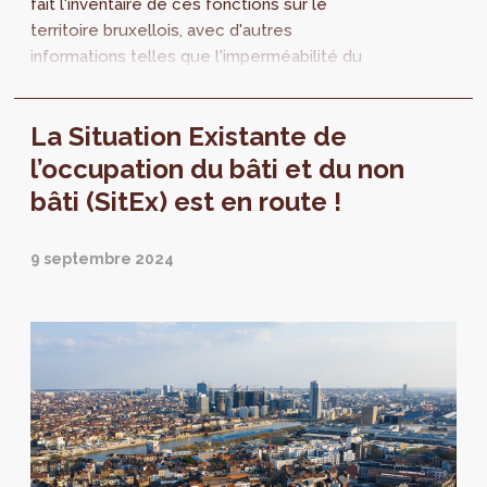
fait l'inventaire de ces fonctions sur le
territoire bruxellois, avec d'autres
informations telles que l'imperméabilité du
sol, le nombre d'étages et les superficies
planchers. Ce projet permet d'objectiver les
La Situation Existante de
enjeux prioritaires de développement et de
cohabitation des fonctions urbaines dans le
l’occupation du bâti et du non
cadre de la modification du PRAS.
bâti (SitEx) est en route !
9 septembre 2024