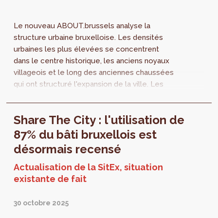
Le nouveau ABOUT.brussels analyse la
structure urbaine bruxelloise. Les densités
urbaines les plus élevées se concentrent
dans le centre historique, les anciens noyaux
villageois et le long des anciennes chaussées
qui ont structuré l'expansion de la ville. Les
formes de densité varient selon les fonctions
urbaines des quartiers. Les quartiers de
Share The City : l'utilisation de
bureaux, par exemple, présentent
généralement des densités élevées, tandis
87% du bâti bruxellois est
que les zones productives combinent
désormais recensé
souvent une forte emprise au sol avec des
bâtiments peu élevés.
Actualisation de la SitEx, situation
existante de fait
30 octobre 2025