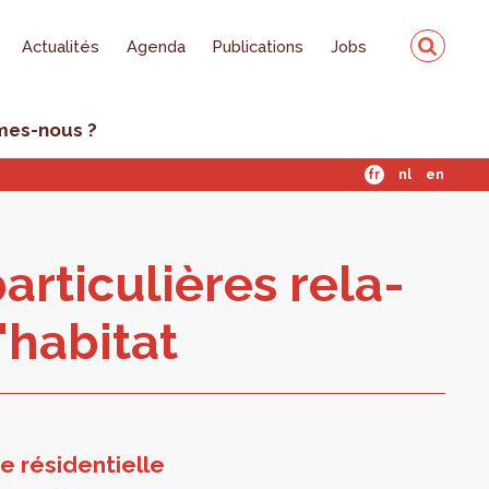
Actualités
Agenda
Publications
Jobs
mes-nous ?
fr
nl
en
ar­ti­cu­lières rela­
ha­bi­tat
e résidentielle