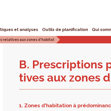
stiques et analyses
Outils de planification
Qui som
es relatives aux zones d'habitat
B. Pres­crip­tions p
tives aux zones d'
1. Zones d'habitation à prédominanc