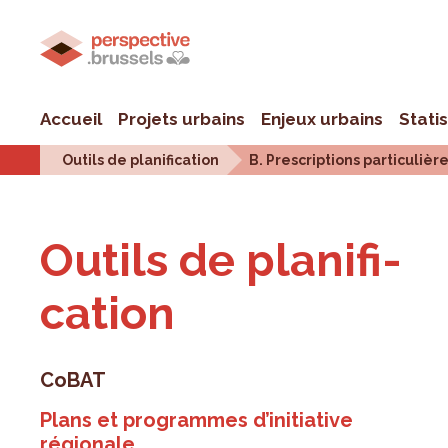
Accueil
Projets urbains
Enjeux urbains
Stati
Outils de planification
B. Prescriptions particulièr
Outils de pla­ni­fi­
ca­tion
CoBAT
Plans et programmes d’initiative
régionale