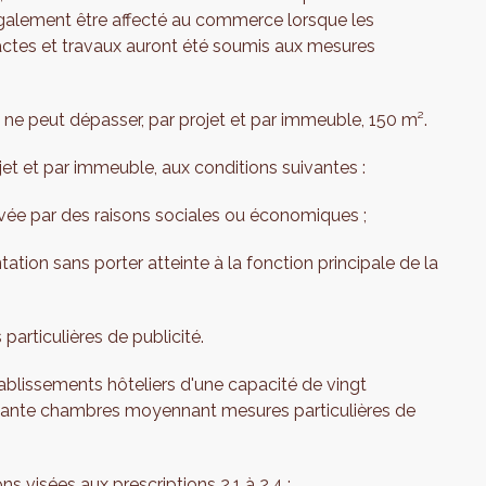
galement être affecté au commerce lorsque les
 actes et travaux auront été soumis aux mesures
ne peut dépasser, par projet et par immeuble, 150 m².
jet et par immeuble, aux conditions suivantes :
vée par des raisons sociales ou économiques ;
tion sans porter atteinte à la fonction principale de la
particulières de publicité.
ablissements hôteliers d'une capacité de vingt
quante chambres moyennant mesures particulières de
s visées aux prescriptions 2.1 à 2.4 :