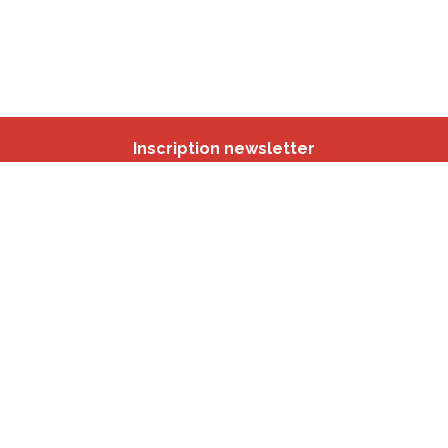
Inscription newsletter
Nos autres sites
IBSA
participation.brussels
Monitoring des Quartiers
CRD