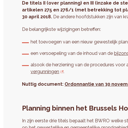
De titels II (over planning) en III (inzake d
artikelen 275 en 276/1 (met betrekking tot p
30 april 2018
.
De andere hoofdstukken zijn van kr
De belangrijkste wijzigingen betreffen:
het toevoegen van een nieuw gewestelijk pla
een versoepeling van de inhoud van de
bijzo
alsook de herziening van de procedures voor
vergunningen
.
Nuttig document:
Ordonnantie van 30 novem
Planning binnen het Brussels H
In zijn eerste drie titels bepaalt het BWRO welke
op het gewestelijke en gemeentelijke grondgebied