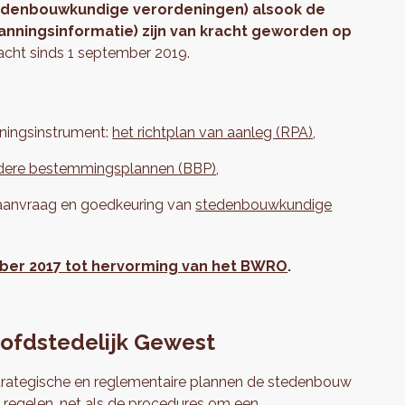
e stedenbouwkundige verordeningen) alsook de
lanningsinformatie) zijn van kracht geworden op
acht sinds 1 september 2019.
nningsinstrument:
het richtplan van aanleg (RPA)
,
ndere bestemmingsplannen (BBP)
,
 aanvraag en goedkeuring van
stedenbouwkundige
ber 2017 tot hervorming van het BWRO
.
oofdstedelijk Gewest
 strategische en reglementaire plannen de stedenbouw
 regelen, net als de procedures om een