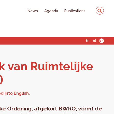
News
Agenda
Publications
fr
nl
en
k van Ruimtelijke
)
jke Ordening, afgekort BWRO, vormt de