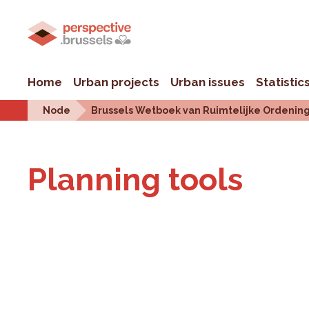
Home
Urban projects
Urban issues
Statistic
Node
Brussels Wetboek van Ruimtelijke Ordenin
Plan­ning tools