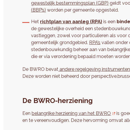
gewestelijk bestemmingsplan (GBP)
geldt voo
(BBP’s)
worden per gemeente opgesteld.
Het
richtplan van aanleg (RPA)
is een
binde
de gewestelijke overheid een stedenbouwkundi
vastleggen, zowel voor particulieren als voor 
gemeentelijk grondgebied.
RPA’s
vallen onder 
stedenbouwkundig beheer aan van belangrijke 
die er via verordening bepaald moeten worden
De BWRO bevat
andere regelgeving instrumente
Deze worden niet beheerd door perspective.brusse
De BWRO-herziening
Een
belangrijke herziening van het BWRO
is goe
en te vereenvoudigen. Deze hervorming omvat al