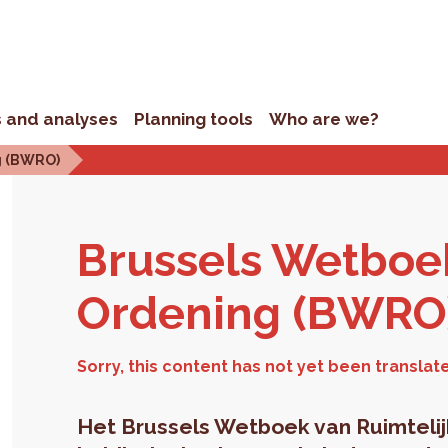
s and analyses
Planning tools
Who are we?
g (BWRO)
Brus­sels Wet­boe
Or­den­ing (BWRO
Het Brussels Wetboek van Ruimteli