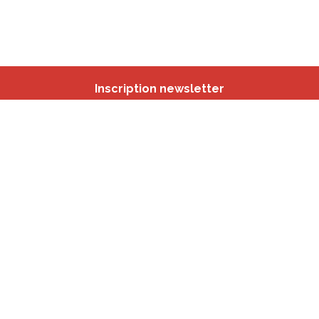
Inscription newsletter
Nos autres sites
IBSA
participation.brussels
Monitoring des Quartiers
CRD
Accrochage scolaire