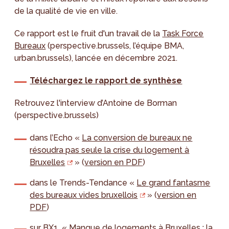
de la qualité de vie en ville.
Ce rapport est le fruit d'un travail de la
Task Force
Bureaux
(perspective.brussels, l’équipe BMA,
urban.brussels), lancée en décembre 2021.
Téléchargez le rapport de synthèse
Retrouvez l'interview d’Antoine de Borman
(perspective.brussels)
dans l’Echo «
La conversion de bureaux ne
résoudra pas seule la crise du logement à
Bruxelles
» (
version en PDF
)
dans le Trends-Tendance «
Le grand fantasme
des bureaux vides bruxellois
» (
version en
PDF
)
sur BX1 «
Manque de logements à Bruxelles : la