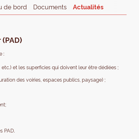
u de bord
Documents
Actualités
 (PAD)
 :
tc.) et les superficies qui doivent leur être dédiées ;
ration des voiries, espaces publics, paysage) ;
nt;
es PAD.