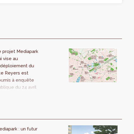
 projet Mediapark
i vise au
edéploiement du
te Reyers est
oumis à enquête
blique du 24 avril
u 1 septembre. Un
ouveau pôle des
dias verra le jour
vec près de 1400
ogements aux
diapark : un futur
ords directs d’un