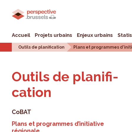
Accueil
Projets urbains
Enjeux urbains
Stati
Outils de planification
Plans et programmes d'init
Outils de pla­ni­fi­
ca­tion
CoBAT
Plans et programmes d’initiative
régionale