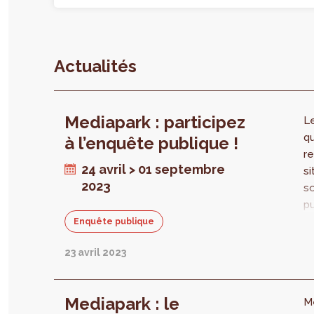
Actualités
Mediapark : participez
Le
qu
à l’enquête publique !
r
24 avril > 01 septembre
si
2023
s
pu
a
Enquête publique
n
23 avril 2023
mé
a
l
Mediapark : le
Me
ab