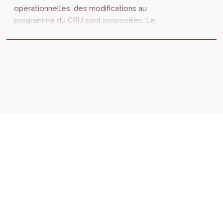
opérationnelles, des modifications au
programme du CRU sont proposées. Le
programme repose sur des actions de
cohésion-sociétale et...