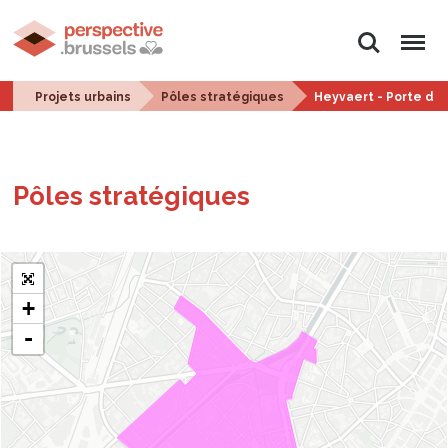
Rechercher
Menu
Projets urbains
Pôles stratégiques
Heyvaert - Porte de
Pôles stra­té­giques
+
-