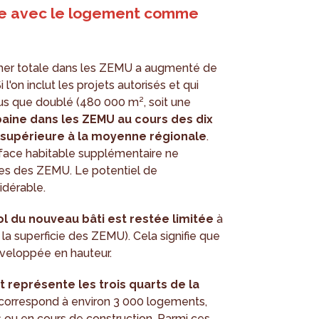
nte avec le logement comme
ncher totale dans les ZEMU a augmenté de
l'on inclut les projets autorisés et qui
plus que doublé (480 000 m², soit une
baine dans les ZEMU au cours des dix
s supérieure à la moyenne régionale
.
urface habitable supplémentaire ne
es des ZEMU. Le potentiel de
idérable.
ol du nouveau bâti est restée limitée
à
la superficie des ZEMU). Cela signifie que
éveloppée en hauteur.
t représente les trois quarts de la
 correspond à environ 3 000 logements,
 ou en cours de construction. Parmi ces