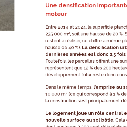
Une densification importa
moteur
Entre 2014 et 2024, la superficie pla
235 000 m², soit une hausse de 20 %. Si 
restent à réaliser, ce chiffre a même 
hausse de 40 %).
La densification ur
dernières années est donc 2,5 foi
Toutefois, les parcelles offrant une s
représentent que 12 % des 200 hectar
développement futur reste donc cons
Dans le même temps,
l’emprise au s
10 000 m² (ce qui correspond à 1 % de 
la construction s’est principalement d
Le logement joue un rôle central e
nouvelle surface au sol bâtie
. Cela
dont quelques 2 200 sont déjà réalisés