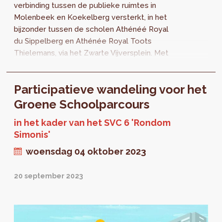
verbinding tussen de publieke ruimtes in
Molenbeek en Koekelberg versterkt, in het
bijzonder tussen de scholen Athénéé Royal
du Sippelberg en Athénée Royal Toots
Thielemans, via het Zwarte Vijversplein. Met
een aangename en aantrekkelijke publieke
ruimte kan de levenskwaliteit voor de
Participatieve wandeling voor het
inwoners erop vooruit gaan. Een participatief
proces werd opgezet om hun ideeën en die
Groene Schoolparcours
van de leerlingen te verzamelen.
in het kader van het SVC 6 'Rondom
Simonis'
woensdag 04 oktober 2023
20 september 2023