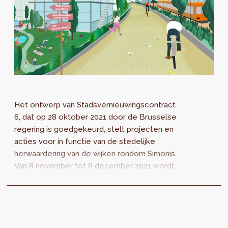
Het ontwerp van Stadsvernieuwingscontract
6, dat op 28 oktober 2021 door de Brusselse
regering is goedgekeurd, stelt projecten en
acties voor in functie van de stedelijke
herwaardering van de wijken rondom Simonis.
Van 8 november tot 8 december 2021 wordt
dit ontwerp in de gemeenten Koekelberg en
Sint-Jans-Molenbeek aan een openbaar
onderzoek onderworpen. De documenten zijn
binnenkort online te raadplegen op onze
website, een papieren versie zal beschikbaar