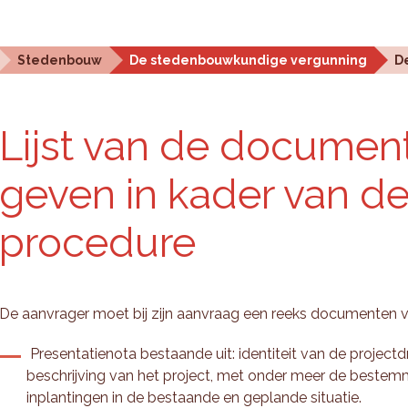
Statistieken en analyse
Planningstools
Over ons
Stedenbouw
De stedenbouwkundige vergunning
D
Lijst van de do­cu­men
geven in kader van de
pro­ce­du­re
De aanvrager moet bij zijn aanvraag een reeks documenten
Presentatienota bestaande uit: identiteit van de projectdr
beschrijving van het project, met onder meer de beste
inplantingen in de bestaande en geplande situatie.