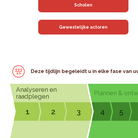
Scholen
Gewestelijke actoren
Deze tijdlijn begeleidt u in elke fase van u
Analyseren en
Plannen & ont
raadplegen
1
2
3
4
5