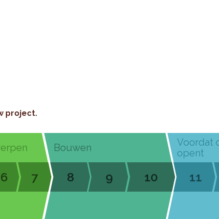
w project.
Voordat 
werpen
Bouwen
opent
6
7
8
9
10
11