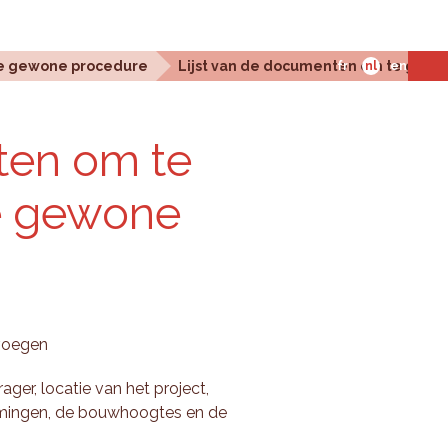
e gewone procedure
Lijst van de documenten om te geve
fr
nl
en
­ten om te
 ge­wo­ne
 voegen
ager, locatie van het project,
mmingen, de bouwhoogtes en de