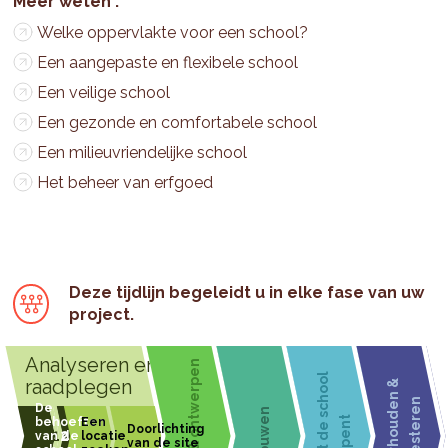
Welke oppervlakte voor een school?
Een aangepaste en flexibele school
Een veilige school
Een gezonde en comfortabele school
Een milieuvriendelijke school
Het beheer van erfgoed
Deze tijdlijn begeleidt u in elke fase van uw
project.
Analyseren en
Plannen & ontwerpen
V
o
o
r
d
a
t
d
e
s
c
h
o
o
l
o
p
e
n
raadplegen
O
n
d
e
r
h
o
u
d
e
n
&
I
n
v
e
s
t
e
r
e
n
Bouwen
t
1
2
3
1
2