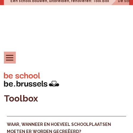
Een school bouwen, uitbreiden, renoveren: Tool Box
De scho
Toolbox
WAAR, WANNEER EN HOEVEEL SCHOOLPLAATSEN
MOETEN ER WORDEN GECREËERD?