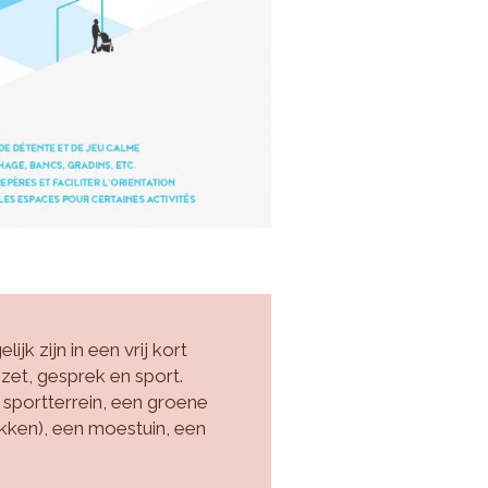
jk zijn in een vrij kort
nzet, gesprek en sport.
 sportterrein, een groene
kken), een moestuin, een