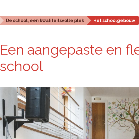
Statistieken en analyse
Planningstools
Over ons
De school, een kwaliteitsvolle plek
Het schoolgebouw
Een aan­ge­pas­te en fle
school