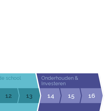
de school
Onderhouden &
Investeren
12
13
14
15
16