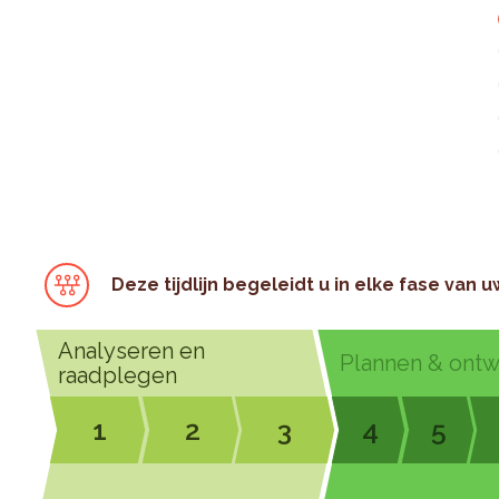
Deze tijdlijn begeleidt u in elke fase van u
Analyseren en
Plannen & ont
raadplegen
1
2
3
4
5