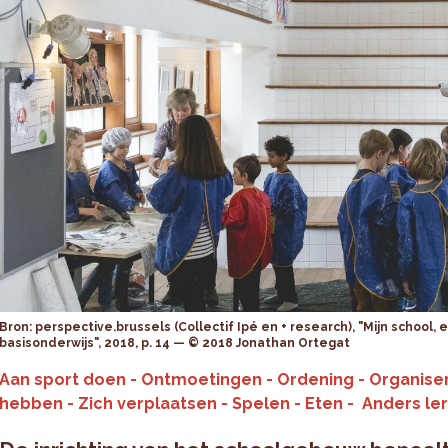
Bron: perspective.brussels (Collectif Ipé en + research), "Mijn school, 
basisonderwijs", 2018, p. 14 — © 2018 Jonathan Ortegat
Aan sport doen - Ontmoetingen - Ordening - Organiser
hebben - Zich verplaatsen - Spelen - Eten - Anders le