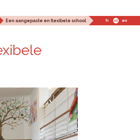
Een aangepaste en flexibele school
fr
nl
en
xi­be­le