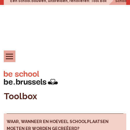
Een school bouwen, uitbreiden, renoveren: Tool Box
Schoolp
Toolbox
WAAR, WANNEER EN HOEVEEL SCHOOLPLAATSEN
MOETEN ER WORDEN GECREËERD?