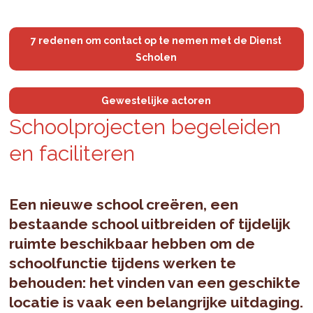
7 redenen om contact op te nemen met de Dienst
Scholen
Gewestelijke actoren
School­pro­jec­ten be­ge­lei­den
en fa­ci­li­te­ren
Een nieuwe school creëren, een
bestaande school uitbreiden of tijdelijk
ruimte beschikbaar hebben om de
schoolfunctie tijdens werken te
behouden: het vinden van een geschikte
locatie is vaak een belangrijke uitdaging.