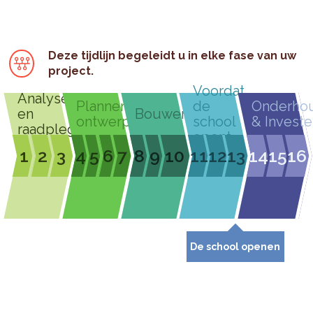
Deze tijdlijn begeleidt u in elke fase van uw
project.
Voordat
Analyseren
Plannen &
de
Onderho
en
Bouwen
ontwerpen
school
& Investe
raadplegen
opent
1
2
3
4
5
6
7
8
9
10
11
12
13
14
15
16
De school openen