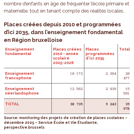
nombre d’enfants en âge de fréquenter l’école primaire et
maternelle, tout en tenant compte des réalités locales.
Places créées depuis 2010 et programmées
d’ici 2035, dans l’enseignement fondamental
en Région bruxelloise
Enseignement
Places créées
Places
Total
fondamental
2010 - année
programmées
scolaire
d'ici 2035
2025-2026
Enseignement
18 173
2 304
20
francophone
477
Enseignement
12 562
2 939
15
néerlandophone
501
TOTAL
30 735
5 243
35
978
Source: monitoring des projets de création de places scolaires –
décembre 2025 – Service École et Vie Étudiante,
perspective.brussels