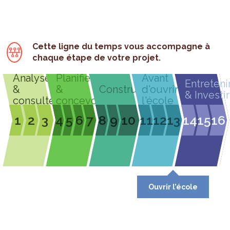
Cette ligne du temps vous accompagne à
chaque étape de votre projet.
Analyser
Planifier
Avant
Entreteni
&
&
Construire
d'ouvrir
& Investir
consulter
concevoir
l'école
1
2
3
4
5
6
7
8
9
10
11
12
13
14
15
16
Ouvrir l’école