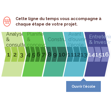
Cette ligne du temps vous accompagne à
chaque étape de votre projet.
Analyser
Planifier
Avant
Entreteni
&
&
Construire
d'ouvrir
& Investir
consulter
concevoir
l'école
1
2
3
4
5
6
7
8
9
10
11
12
13
14
15
16
Ouvrir l’école