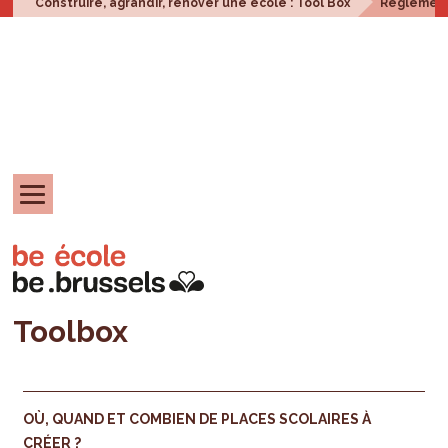
Construire, agrandir, rénover une école : Tool Box
Réglement
Toolbox
OÙ, QUAND ET COMBIEN DE PLACES SCOLAIRES À
CRÉER ?