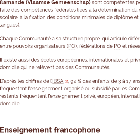
flamande
(Vlaamse Gemeenschap)
sont compétentes po
faite des compétences fédérales liées à la détermination du dé
scolaire, à la fixation des conditions minimales de diplôme et
langues).
Chaque Communauté a sa structure propre, qui articule différ
entre pouvoirs organisateurs (
PO
), fédérations de
PO
et résea
Il existe aussi des écoles européennes, internationales et pri
domicile qui ne relèvent pas des Communautés.
D’après les chiffres de l’
IBSA
, 92 % des enfants de 3 à 17 an
fréquentent l’enseignement organisé ou subsidié par les C
restants fréquentent l’enseignement privé, européen, internat
domicile.
Enseignement francophone