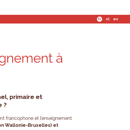
mes-nous ?
fr
nl
en
eignement à
l, primaire et
e ?
ent francophone et l’enseignement
 Wallonie-Bruxelles) et