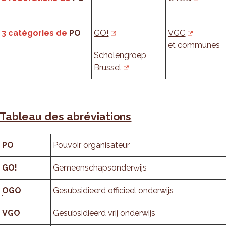
3 catégories de
PO
GO!
VGC
et communes
Scholengroep
Brussel
Tableau des abréviations
PO
Pouvoir organisateur
GO!
Gemeenschapsonderwijs
OGO
Gesubsidieerd officieel onderwijs
VGO
Gesubsidieerd vrij onderwijs