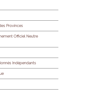
des Provinces
nement Officiel Neutre
tionnés Indépendants
que