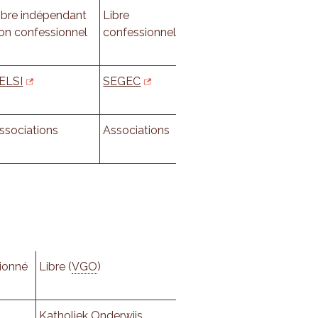
ibre indépendant
Libre
on confessionnel
confessionnel
ELSI
SEGEC
ssociations
Associations
tionné
Libre (
VGO
)
Katholiek Onderwijs