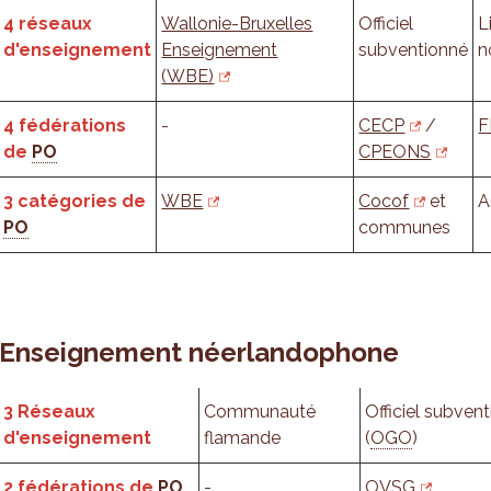
4 réseaux
Wallonie-Bruxelles
Officiel
L
d'enseignement
Enseignement
subventionné
n
(WBE)
4 fédérations
-
CECP
/
F
de
PO
CPEONS
3 catégories de
WBE
Cocof
et
A
PO
communes
Enseignement néerlandophone
3 Réseaux
Communauté
Officiel subven
d'enseignement
flamande
(
OGO
)
2 fédérations de
PO
-
OVSG