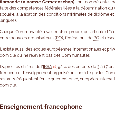
flamande
(Vlaamse Gemeenschap)
sont compétentes po
faite des compétences fédérales liées à la détermination du dé
scolaire, à la fixation des conditions minimales de diplôme et
langues).
Chaque Communauté a sa structure propre, qui articule différ
entre pouvoirs organisateurs (
PO
), fédérations de
PO
et résea
Il existe aussi des écoles européennes, internationales et pri
domicile qui ne relèvent pas des Communautés.
D’après les chiffres de l’
IBSA
, 92 % des enfants de 3 à 17 an
fréquentent l’enseignement organisé ou subsidié par les C
restants fréquentent l’enseignement privé, européen, internat
domicile.
Enseignement francophone