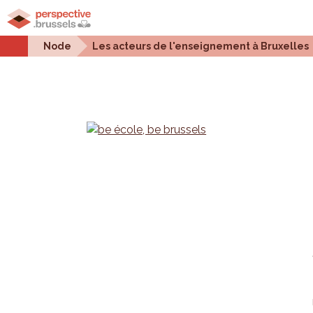
Home
Urban projects
Urban issues
Statistic
Node
Les acteurs de l'enseignement à Bruxelles