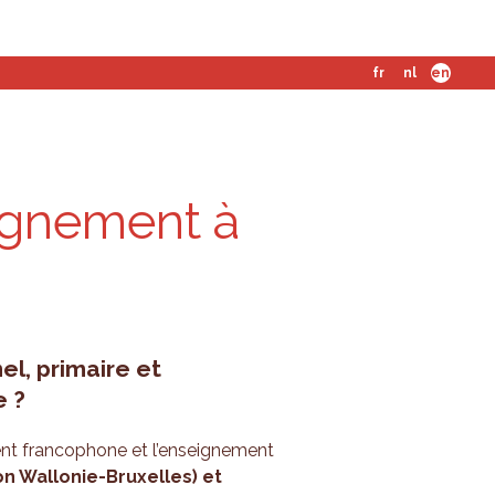
fr
nl
en
eignement à
l, primaire et
e ?
ent francophone et l’enseignement
 Wallonie-Bruxelles) et