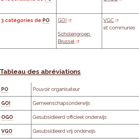
3 catégories de
PO
GO!
VGC
et communes
Scholengroep
Brussel
Tableau des abréviations
PO
Pouvoir organisateur
GO!
Gemeenschapsonderwijs
OGO
Gesubsidieerd officieel onderwijs
VGO
Gesubsidieerd vrij onderwijs