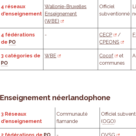
4 réseaux
Wallonie-Bruxelles
Officiel
L
d'enseignement
Enseignement
subventionné
n
(WBE)
4 fédérations
-
CECP
/
F
de
PO
CPEONS
3 catégories de
WBE
Cocof
et
A
PO
communes
Enseignement néerlandophone
3 Réseaux
Communauté
Officiel subven
d'enseignement
flamande
(
OGO
)
2 fédérations de
PO
-
OVSG