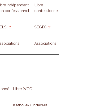
ibre indépendant
Libre
on confessionnel
confessionnel
ELSI
SEGEC
ssociations
Associations
tionné
Libre (
VGO
)
Katholiek Onderwijs