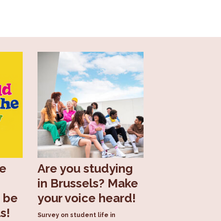
he
Are you studying
in Brussels? Make
 be
your voice heard!
s!
Survey on student life in