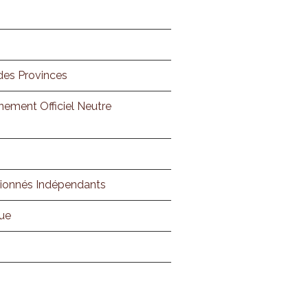
des Provinces
nement Officiel Neutre
tionnés Indépendants
que