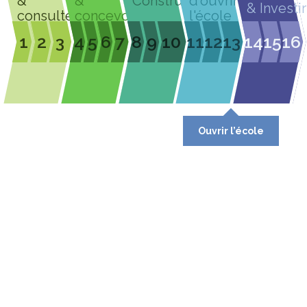
&
&
Construire
d'ouvrir
& Investir
consulter
concevoir
l'école
1
2
3
4
5
6
7
8
9
10
11
12
13
14
15
16
Ouvrir l’école