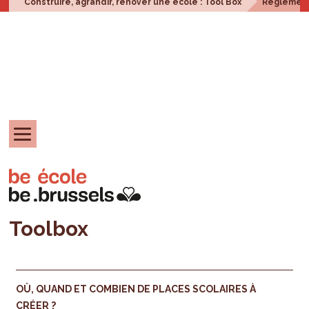
Construire, agrandir, rénover une école : Tool Box
Réglement
Toolbox
OÙ, QUAND ET COMBIEN DE PLACES SCOLAIRES À
CRÉER ?