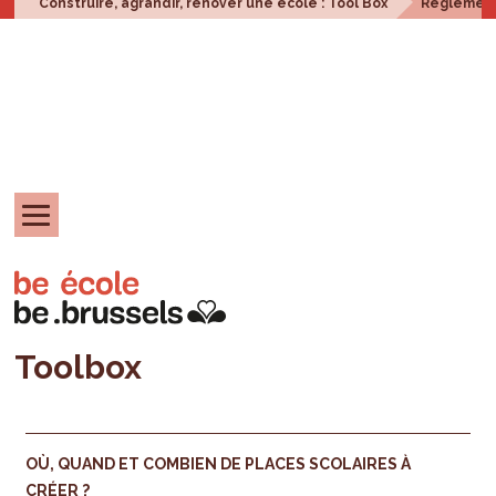
Construire, agrandir, rénover une école : Tool Box
Réglement
Toolbox
OÙ, QUAND ET COMBIEN DE PLACES SCOLAIRES À
CRÉER ?