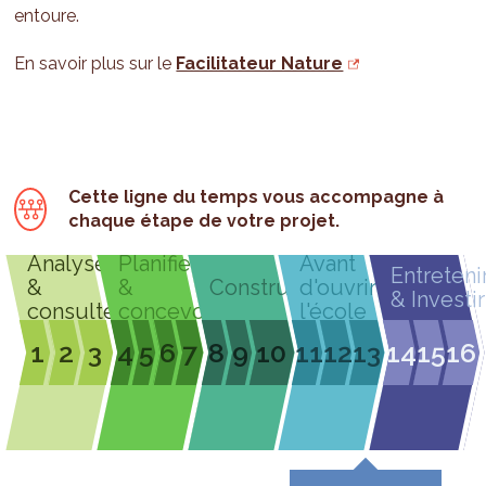
entoure.
En savoir plus sur le
Facilitateur Nature
Cette ligne du temps vous accompagne à
chaque étape de votre projet.
Analyser
Planifier
Avant
Entreteni
&
&
Construire
d'ouvrir
& Investir
consulter
concevoir
l'école
1
2
3
4
5
6
7
8
9
10
11
12
13
14
15
16