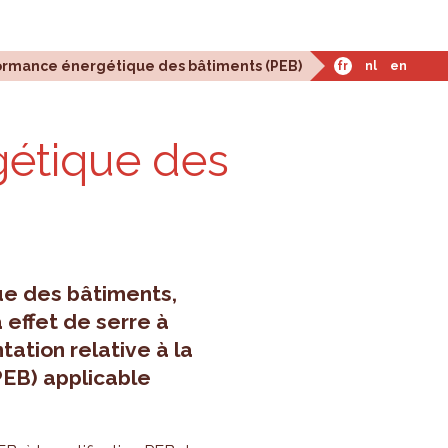
mes-nous ?
ormance énergétique des bâtiments (PEB)
fr
nl
en
gé­tique des
ue des bâtiments,
effet de serre à
ation relative à la
EB) applicable