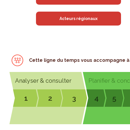
Acteurs régionaux
Cette ligne du temps vous accompagne à 
Analyser & consulter
Planifier & con
1
2
3
4
5