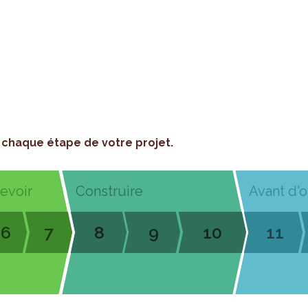
chaque étape de votre projet.
cevoir
Construire
Avant d'o
6
7
8
9
10
11