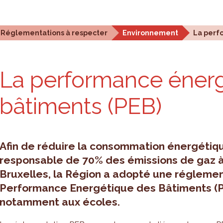
stiques et analyses
Outils de planification
Qui som
Réglementations à respecter
Environnement
La perf
La per­for­mance éner­
bâti­ments (PEB)
Afin de réduire la consommation énergétiq
responsable de 70% des émissions de gaz à 
Bruxelles, la Région a adopté une réglement
Performance Energétique des Bâtiments (P
notamment aux écoles.