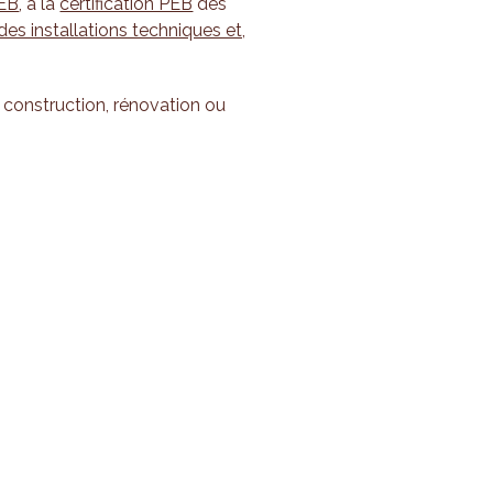
PEB
, à la
certification PEB
des
des installations techniques et,
 construction, rénovation ou