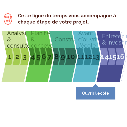
Cette ligne du temps vous accompagne à
chaque étape de votre projet.
Analyser
Planifier
Avant
Entreteni
&
&
Construire
d'ouvrir
& Investir
consulter
concevoir
l'école
1
2
3
4
5
6
7
8
9
10
11
12
13
14
15
16
Ouvrir l’école