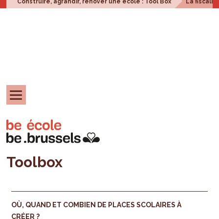
Construire, agrandir, rénover une école : Tool Box
La fiscali
Toolbox
OÙ, QUAND ET COMBIEN DE PLACES SCOLAIRES À
CRÉER ?