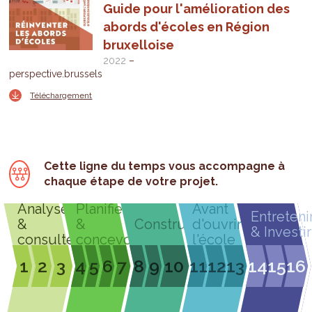
Guide pour l'amélioration des
abords d'écoles en Région
bruxelloise
2022
perspective.brussels
Téléchargement
Cette ligne du temps vous accompagne à
chaque étape de votre projet.
Analyser
Planifier
Avant
Entreteni
&
&
Construire
d'ouvrir
& Investir
consulter
concevoir
l'école
1
2
3
4
5
6
7
8
9
10
11
12
13
14
15
16