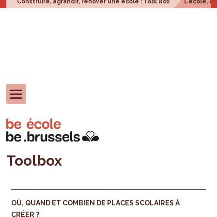
Construire, agrandir, rénover une école : Tool Box
L'école, u
Toolbox
OÙ, QUAND ET COMBIEN DE PLACES SCOLAIRES À
CRÉER ?