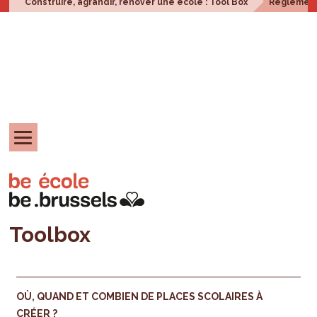
Construire, agrandir, rénover une école : Tool Box
Réglement
Toolbox
OÙ, QUAND ET COMBIEN DE PLACES SCOLAIRES À
CRÉER ?