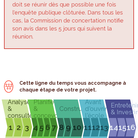
doit se réunir dès que possible une fois
l'enquête publique clôturée. Dans tous les
cas, la Commission de concertation notifie
son avis dans les 5 jours qui suivent la
réunion.
Cette ligne du temps vous accompagne à
chaque étape de votre projet.
Analyser
Planifier
Avant
Entreteni
&
&
Construire
d'ouvrir
& Investir
consulter
concevoir
l'école
1
2
3
4
5
6
7
8
9
10
11
12
13
14
15
16