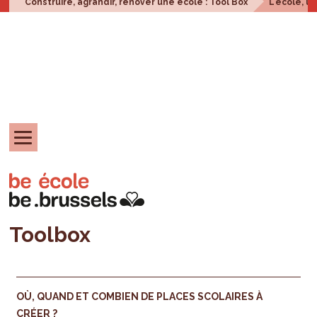
Construire, agrandir, rénover une école : Tool Box
L'école, u
Toolbox
OÙ, QUAND ET COMBIEN DE PLACES SCOLAIRES À
CRÉER ?