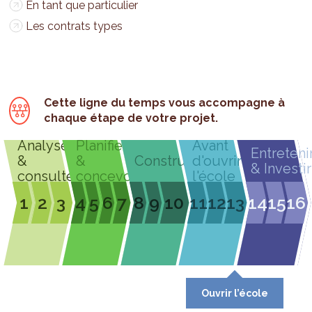
En tant que particulier
Les contrats types
Cette ligne du temps vous accompagne à
chaque étape de votre projet.
Analyser
Planifier
Avant
Entreteni
&
&
Construire
d'ouvrir
& Investir
consulter
concevoir
l'école
1
2
3
4
5
6
7
8
9
10
11
12
13
14
15
16
Ouvrir l’école