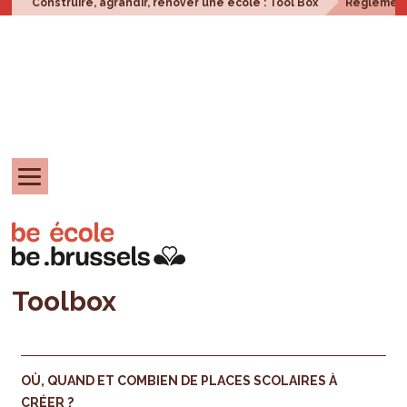
Construire, agrandir, rénover une école : Tool Box
Réglement
Toolbox
OÙ, QUAND ET COMBIEN DE PLACES SCOLAIRES À
CRÉER ?