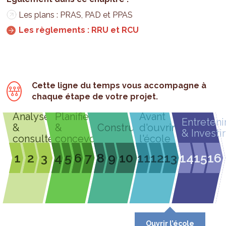
Les plans : PRAS, PAD et PPAS
Les règlements : RRU et RCU
Cette ligne du temps vous accompagne à
chaque étape de votre projet.
Analyser
Planifier
Avant
Entreteni
&
&
Construire
d'ouvrir
& Investir
consulter
concevoir
l'école
1
2
3
4
5
6
7
8
9
10
11
12
13
14
15
16
Ouvrir l’école