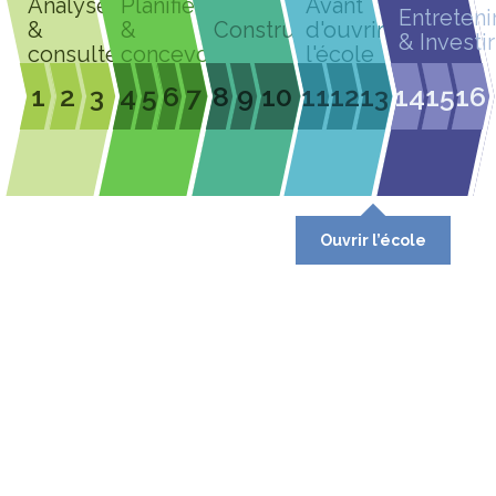
Analyser
Planifier
Avant
Entreteni
&
&
Construire
d'ouvrir
& Investir
consulter
concevoir
l'école
1
2
3
4
5
6
7
8
9
10
11
12
13
14
15
16
Ouvrir l’école