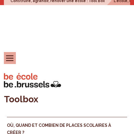
Construire, agrandir, rénover une école : Tool Box
L'école, u
Toolbox
OÙ, QUAND ET COMBIEN DE PLACES SCOLAIRES À
CRÉER ?