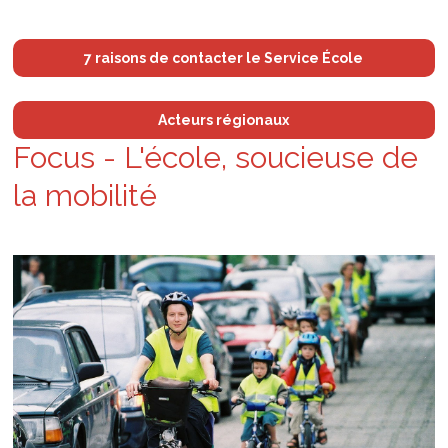
7 raisons de contacter le Service École
Acteurs régionaux
Focus - L'é­cole, sou­cieuse de
la mobi­lité