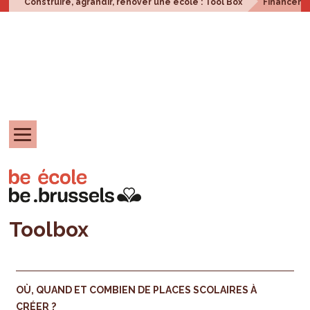
Construire, agrandir, rénover une école : Tool Box
Financem
Toolbox
OÙ, QUAND ET COMBIEN DE PLACES SCOLAIRES À
CRÉER ?