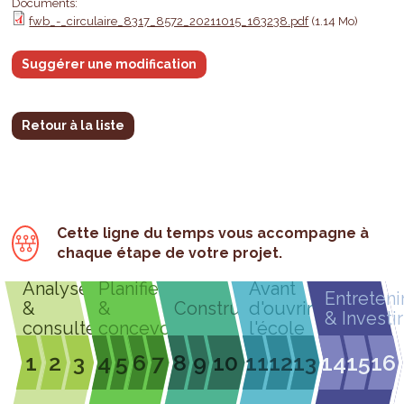
Documents:
fwb_-_circulaire_8317_8572_20211015_163238.pdf
(1.14 Mo)
Suggérer une modification
Retour à la liste
Cette ligne du temps vous accompagne à
chaque étape de votre projet.
Analyser
Planifier
Avant
Entreteni
&
&
Construire
d'ouvrir
& Investir
consulter
concevoir
l'école
1
2
3
4
5
6
7
8
9
10
11
12
13
14
15
16