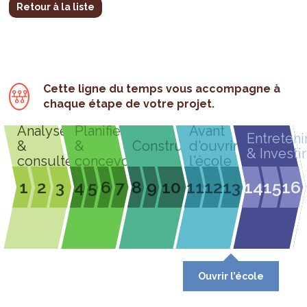
Retour à la liste
Cette ligne du temps vous accompagne à
chaque étape de votre projet.
Analyser
Planifier
Avant
Entreteni
&
&
Construire
d'ouvrir
& Investir
consulter
concevoir
l'école
1
2
3
4
5
6
7
8
9
10
11
12
13
14
15
16
Ouvrir l’école