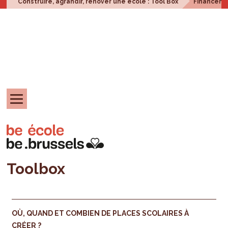
Construire, agrandir, rénover une école : Tool Box
Financem
Toolbox
OÙ, QUAND ET COMBIEN DE PLACES SCOLAIRES À
CRÉER ?