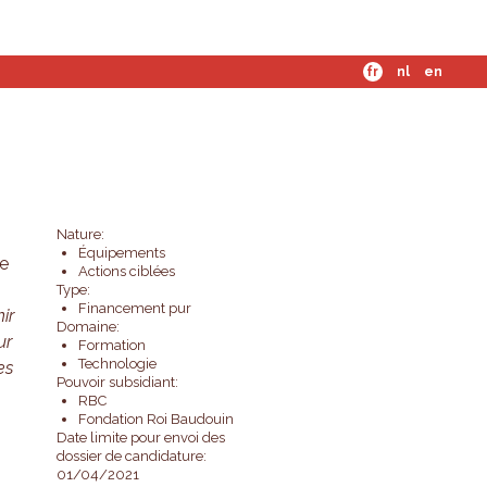
mes-nous ?
fr
nl
en
Nature:
Équipements
le
Actions ciblées
Type:
Financement pur
nir
Domaine:
ur
Formation
Technologie
es
Pouvoir subsidiant:
RBC
Fondation Roi Baudouin
Date limite pour envoi des
dossier de candidature:
01/04/2021