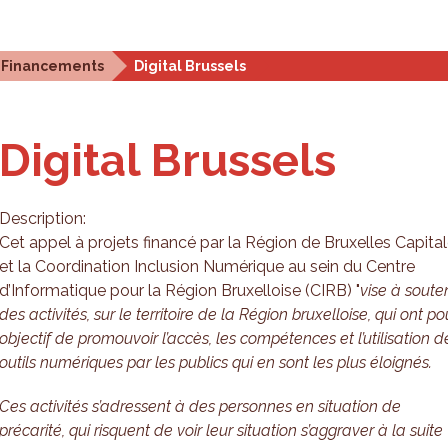
stiques et analyses
Outils de planification
Qui som
Financements
Digital Brussels
Digital Brussels
Description:
Cet appel à projets financé par la Région de Bruxelles Capita
et la Coordination Inclusion Numérique au sein du Centre
d’Informatique pour la Région Bruxelloise (CIRB) "
vise à soute
des activités, sur le territoire de la Région bruxelloise, qui ont po
objectif de promouvoir l’accès, les compétences et l’utilisation d
outils numériques par les publics qui en sont les plus
éloignés.
Ces activités s’adressent à des personnes en situation de
précarité, qui risquent de voir leur situation s’aggraver à la suite