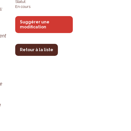
Statut:
En cours
s:
n
Suggérer une
modification
lent
Retour à la liste
le
à