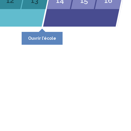
12
13
14
15
16
Ouvrir l’école