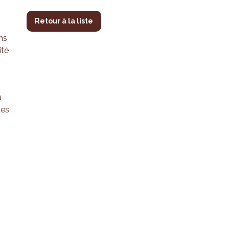
Retour à la liste
ns
ité
u
des