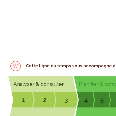
Cette ligne du temps vous accompagne à 
Analyser & consulter
Planifier & con
1
2
3
4
5