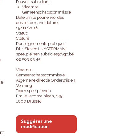
s
Pouvoir subsidiant:
Vlaamse
Gemeenschapscommissie
Date limite pour envoi des
dossier de candidature:
15/11/2018
Statut:
Clôturé
Renseignements pratiques:
Dhr. Steven LUYSTERMAN
speelpleinen.subsidies@vgc.be
e
02 563 03 45
Vlaamse
Gemeenschapscommissie
Algemene directie Onderwijs en
ce
Vorming
Team speelpleinen
Emile Jacqmainlaan, 135
1000 Brussel
Suggérer une
modification
re