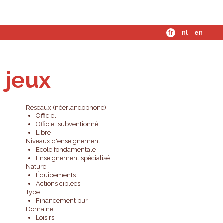
mes-nous ?
fr
nl
en
 jeux
Réseaux (néerlandophone):
Officiel
Officiel subventionné
Libre
Niveaux d'enseignement:
Ecole fondamentale
Enseignement spécialisé
Nature:
Équipements
Actions ciblées
Type:
Financement pur
Domaine:
Loisirs