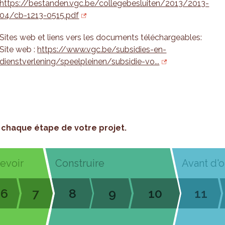
https://bestanden.vgc.be/collegebesluiten/2013/2013-
04/cb-1213-0515.pdf
Sites web et liens vers les documents téléchargeables:
Site web :
https://www.vgc.be/subsidies-en-
dienstverlening/speelpleinen/subsidie-vo...
chaque étape de votre projet.
cevoir
Construire
Avant d'o
6
7
8
9
10
11