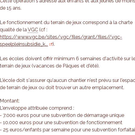
Cette opération s'adresse aux enfants et aux jeunes de moin
de 15 ans.
Le fonctionnement du terrain de jeux correspond à la charte
qualité de la
VGC
(cf :
https://www.vgc.be/sites/vgc/files/grant/files//vgc-
speelpleinsubsidie_k...
).
Les écoles doivent offrir minimum 6 semaines d'activité sur l
terrain de jeux (vacances de Pâques et d'été).
L'école doit s'assurer qu'aucun chantier n'est prévu sur l'espa
de terrain de jeux ou doit trouver un autre emplacement.
Montant:
L'enveloppe attribuée comprend :
- 7.000 euros pour une subvention de démarrage unique
- 10.000 euros pour une subvention de fonctionnement
- 25 euros/enfants par semaine pour une subvention forfaitai