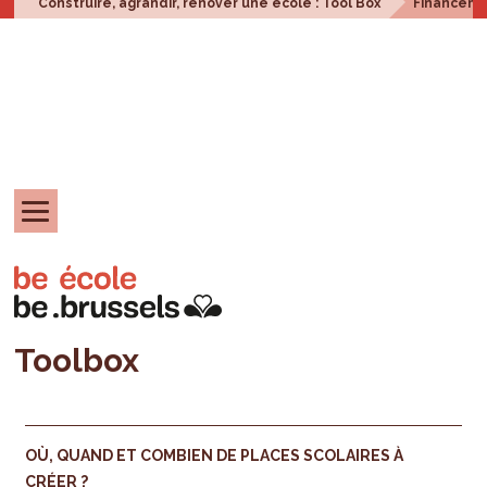
Construire, agrandir, rénover une école : Tool Box
Financem
Toolbox
OÙ, QUAND ET COMBIEN DE PLACES SCOLAIRES À
CRÉER ?