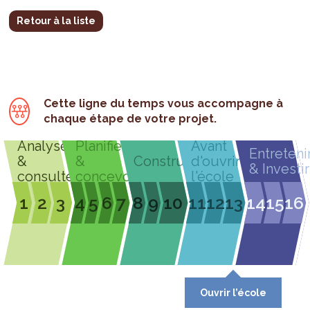
Retour à la liste
Cette ligne du temps vous accompagne à
chaque étape de votre projet.
Analyser
Planifier
Avant
Entreteni
&
&
Construire
d'ouvrir
& Investir
consulter
concevoir
l'école
1
2
3
4
5
6
7
8
9
10
11
12
13
14
15
16
Ouvrir l’école