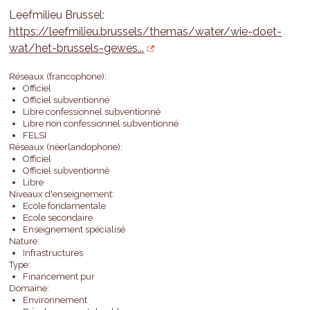
Leefmilieu Brussel:
https://leefmilieu.brussels/themas/water/wie-doet-
wat/het-brussels-gewes...
Réseaux (francophone):
Officiel
Officiel subventionné
Libre confessionnel subventionné
Libre non confessionnel subventionné
FELSI
Réseaux (néerlandophone):
Officiel
Officiel subventionné
Libre
Niveaux d'enseignement:
Ecole fondamentale
Ecole secondaire
Enseignement spécialisé
Nature:
Infrastructures
Type:
Financement pur
Domaine:
Environnement