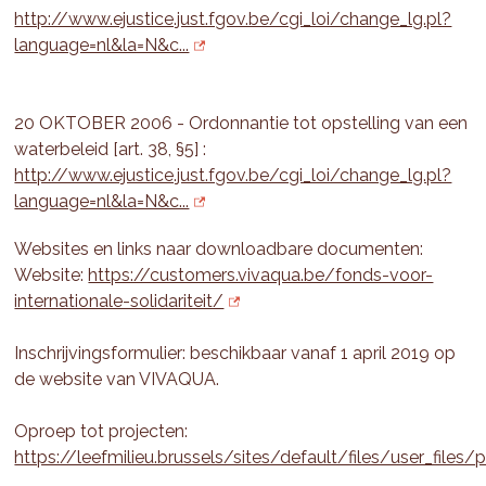
http://www.ejustice.just.fgov.be/cgi_loi/change_lg.pl?
language=nl&la=N&c...
20 OKTOBER 2006 - Ordonnantie tot opstelling van een
waterbeleid [art. 38, §5] :
http://www.ejustice.just.fgov.be/cgi_loi/change_lg.pl?
language=nl&la=N&c...
Websites en links naar downloadbare documenten:
Website:
https://customers.vivaqua.be/fonds-voor-
internationale-solidariteit/
Inschrijvingsformulier: beschikbaar vanaf 1 april 2019 op
de website van VIVAQUA.
Oproep tot projecten:
https://leefmilieu.brussels/sites/default/files/user_files/p