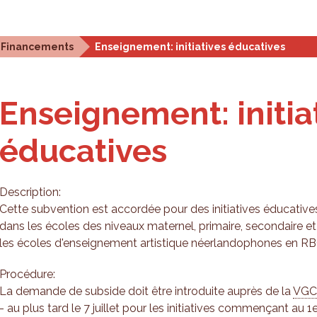
stiques et analyses
Outils de planification
Qui som
Financements
Enseignement: initiatives éducatives
Enseignement: initia
éducatives
Description:
Cette subvention est accordée pour des initiatives éducative
dans les écoles des niveaux maternel, primaire, secondaire et
les écoles d'enseignement artistique néerlandophones en RB
Procédure:
La demande de subside doit être introduite auprès de la
VG
- au plus tard le 7 juillet pour les initiatives commençant au 1