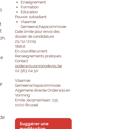
Enseignement
Formation
t
Éducation
Pouvoir subsidiant:
Vlaamse
t
Gemeenschapscommissie
t
Date limite pour envoi des
dossier de candidature:
on.
25/12/2019
Statut:
En coursRécurrent
Renseignements pratiques:
de
Contact
onderwijs.vorming@vgc.be
02 563 04 50
Vlaamse
ar
Gemeenschapscommissie
Algemene directie Onderwijs en
Vorming
Emile Jacqmainlaan, 135
1000 Brussel
 de
Suggérer une
modification