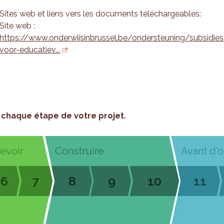
Sites web et liens vers les documents téléchargeables:
Site web :
https://www.onderwijsinbrussel.be/ondersteuning/subsidies
voor-educatiev...
chaque étape de votre projet.
cevoir
Construire
Avant d'o
6
7
8
9
10
11