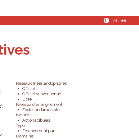
mes-nous ?
fr
nl
en
tives
Réseaux (néerlandophone):
Officiel
s
Officiel subventionné
Libre
Niveaux d'enseignement:
C.
Ecole fondamentale
Nature:
Actions ciblées
Type:
C
:
Financement pur
er
Domaine: