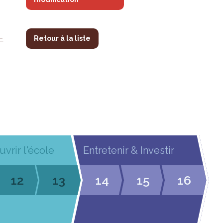
-
Retour à la liste
uvrir l'école
Entretenir & Investir
12
13
14
15
16