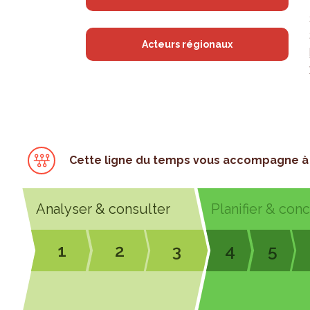
Acteurs régionaux
Cette ligne du temps vous accompagne à 
Analyser & consulter
Planifier & con
1
2
3
4
5