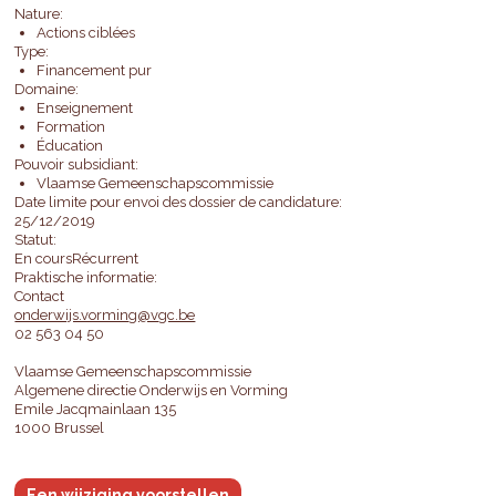
Nature:
Actions ciblées
Type:
Financement pur
Domaine:
Enseignement
Formation
Éducation
Pouvoir subsidiant:
Vlaamse Gemeenschapscommissie
Date limite pour envoi des dossier de candidature:
25/12/2019
Statut:
En coursRécurrent
Praktische informatie:
Contact
onderwijs.vorming@vgc.be
02 563 04 50
Vlaamse Gemeenschapscommissie
Algemene directie Onderwijs en Vorming
Emile Jacqmainlaan 135
1000 Brussel
Een wijziging voorstellen